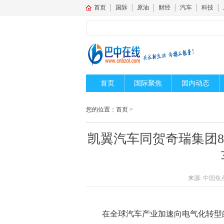
首页
│
国际
│
原油
│
财经
│
汽车
│
科技
│
首页
国际聚焦
国内动态
您的位置：
首页
>
凯翼汽车同贺奇瑞集团8
来源:
中国焦
在全球汽车产业加速向电气化转型