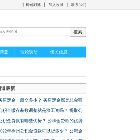
手机端浏览
│
加入收藏
│
联系我们
摘登
理论调研
便民信息
频道最新
买房定金一般交多少？ 买房定金都是总金额
分之二十吗？
公积金缴存基数调整就是涨工资吗？ 提取公
金需要几天？
公积金贷款有哪些优势？ 公积金贷款的优势
什么？
2022年徐州公积金贷款可以贷多少？ 公积金