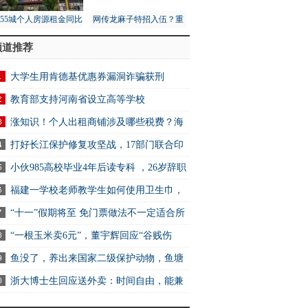
月55城个人房源租金同比
网传龙麻子特招入伍？重
1%，租赁市场量价齐跌
庆消防总队：没接到通知
频道推荐
大学生用肯德基优惠券漏洞诈骗获刑
教育部支持河南省设立高等学校
涨知识！个人出租商铺涉及哪些税费？海
税务告诉你
打好长江保护修复攻坚战，17部门联合印
行动方案
小伙985高校毕业4年后读专科 ，26岁辞职
家备战高考
福建一学校老师教学生如何使用卫生巾，
生也举手上台学习
“十一”假期将至 免门票做法不一定适合所
景区
“一根玉米卖6元”，董宇辉回应“谷贱伤
”犯了两个逻辑错误
鱼没了，养出来国家二级保护动物，鱼塘
该找谁赔？
浙大博士生回应送外卖：时间自由，能兼
学业