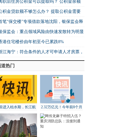
款放款后可以辞职吗？
离职后住房公积金可以提取吗？ 公积金余额
以提高吗？
公积金贷款额不够怎么办？ 提取公积金需要
意些什么？
首笔“保交楼”专项借款落地沈阳，银保监会释
重要信号
银保监会：重点领域风险由快速发散转为明显
转
香港住宅楼价由年初至今已累跌8%
浙江海宁：符合条件的人才可申请人才房票，
用金额不超过50%
频道热门
前进入枯水期，长江航
2.32万亿元！今年前8个月
道局全面部署维护工作
北京地区进出口增长18.3%