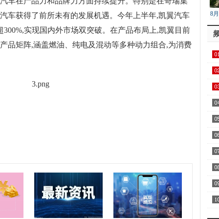
翼汽车在产品力和品牌力方面持续提升。特别是在奇瑞集
8
翼汽车获得了前所未有的发展机遇。今年上半年,凯翼汽车
降
300%,实现国内外市场双突破。在产品布局上,凯翼目前
体产品矩阵,涵盖燃油、纯电及混动等多种动力组合,为消费
口
发
回
男
有
农
主
顾