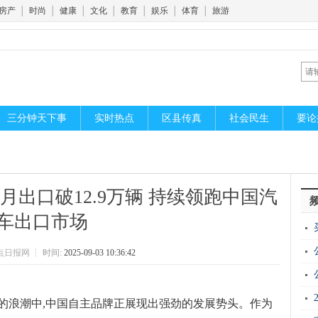
房产
│
时尚
│
健康
│
文化
│
教育
│
娱乐
│
体育
│
旅游
三分钟天下事
实时热点
区县传真
社会民生
要论
月出口破12.9万辆 持续领跑中国汽
车出口市场
百
点日报网
┆
时间:
2025-09-03 10:36:42
积
是
的浪潮中,中国自主品牌正展现出强劲的发展势头。作为