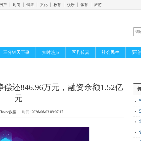
房产
│
时尚
│
健康
│
文化
│
教育
│
娱乐
│
体育
│
旅游
三分钟天下事
实时热点
区县传真
社会民生
要论
还846.96万元，融资余额1.52亿
元
开
oice数据
┆
时间:
2026-06-03 09:07:17
新
运“