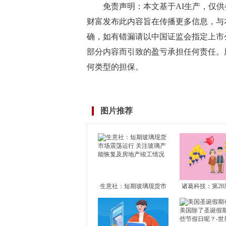
免责声明：本文基于AI生产，仅
财富发布此内容旨在传播更多信息，与
确，如有错漏请以中国证监会指定上市
部分内容而引致的盈亏承担任何责任。
何类型的担保。
标签：
净偿还
融资
融资余额
山东赫达
融券
东方财
图片推荐
生意社：短期玻璃现货市
诸葛科技：第28
场震荡运行 关注玻璃产能
市成交止升转降
恢复及房地产竣工情况
成交独升 其余1
滑