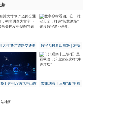
头条
其余14城全部下滑
川大竹“9·7”道路交通事
数字乡村看四川⑥｜雅安
：初步调查为货车下坡
天全：打造“智慧渔场” 建
-世界报资讯
转弯失控发生侧翻导致
设数字渔业基地
视频丨达州万源花萼山首
市州观察丨三块“田”里看
次拍到猕猴
秋收：乐山农业这样“冲关
过坎”
网站地图