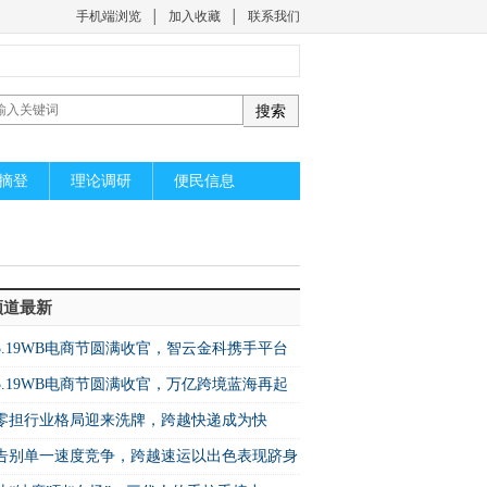
手机端浏览
│
加入收藏
│
联系我们
摘登
理论调研
便民信息
频道最新
5.19WB电商节圆满收官，智云金科携手平台
启万亿蓝海新机遇
5.19WB电商节圆满收官，万亿跨境蓝海再起
篇！
零担行业格局迎来洗牌，跨越快递成为快
增速之王”
​告别单一速度竞争，跨越速运以出色表现跻身