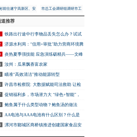
彬前往遂宁高新区、安
市总工会调研组调研市工
区调研第五次全国经济
人文化宫项目建设安全工
频道推荐
普查工作
作
铁路出行途中行李物品丢失怎么办？试试
2306App找回
济源水利局：“信用+审批”助力营商环境腾
炎热夏季强技能 应急演练砺精兵——文峰
万达商业服务中心开展消防应急演练活动
汝州：瓜果飘香富农家
瞄准“高效清洁”推动能源转型
许昌市检察院: 大数据赋能司法救助 让检
关爱可感可触可及
促销福利多，市场潜力大 “绿色+智能”，
电消费新选择
鲍鱼属于什么类型动物？鲍鱼汤的做法
AA电池与AAA电池有什么区别？什么是
电池？ 快资讯
漯河市郾城区商桥镇推进创建国家食品安
示范城市工作 全球快讯