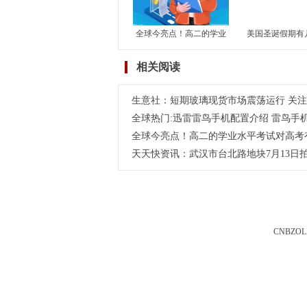
全球今亮点！高二的学业
美国圣诞假期有
水平考试对高考有何影
国除了圣诞假期
相关阅读
响？学考对高考到底有没
节假日呢？-世
有影响？
生意社：短期玻璃现货市场震荡运行 关
全球热门:迅雷雷鸟手机配置介绍 雷鸟手
全球今亮点！高二的学业水平考试对高考
天天快资讯：武汉市台北路地块7月13日拍
CNBZOL