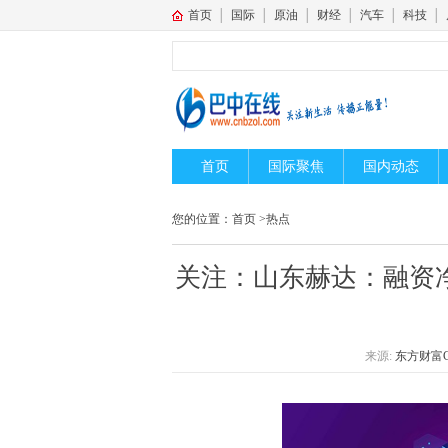
首页
│
国际
│
原油
│
财经
│
汽车
│
科技
│
首页
国际聚焦
国内动态
您的位置：
首页
>
热点
关注：山东赫达：融资净偿
来源:
东方财富Ch