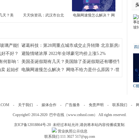
几天？美
天天快资讯：武汉市台北
电脑网速慢怎么解决？ 网
还有哪些
路地块7月13日拍卖 起始
络不给力是什么原因？-世
界报资讯
价约51亿元
界今日报
注玻璃产能恢复及房地产竣工情况
诸葛科技：第28周重点城市成交止升转降 北京新房成交独升 
四
机好不好？
避险情绪浓厚 2022年全球豪宅均价上涨5.2%
故
有何影响？学考对高考到底有没有影响？
美国圣诞假期有几天？美国除了圣诞假期还有哪些节假日呢？
卖 起始价约51亿元
电脑网速慢怎么解决？ 网络不给力是什么原因？-世界今日报
C
.COM
-
关于我们
-
媒体合作
-
广告服务
-
免责声明
-
联系我们
-
Copyright© 2014-2020 巴中在线（
www.cnbzol.com
） All rights reserved.
京ICP备12018864号-20
未经过本站允许,请勿将本站内容传播或复制.
营业执照公示信息
联系我们:111 3027 517@qq.com