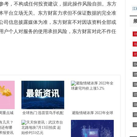
供参考，不构成任何投资建议，据此操作风险自担。东方
江
本平台立场无关。东方财富力求但不保证数据的完全准
居
公司信息披露媒体为准，东方财富不对因该资料全部或
用户个人对服务的使用承担风险，东方财富对此不作任
用1
富
内容
目前
当日
数据
飞
区
察
家
周重点城
全球热门:迅雷雷鸟手机配
避险情绪浓厚 2022年全球
 北京新房
置介绍 雷鸟手机好不好？
豪宅均价上涨5.2%
AA
4城全部下
全