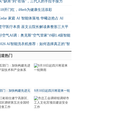
26中国快运10强
从“缺席”到“在场”，三代人的手拉手接力
618开门红，iHerb为健康生活添彩
Cedar 家庭 AI 智能体落地 华曦达抢占 AI
me 生态核心制高点
坚守医疗本质 巫文云院长解读鼻整形三大平
法则
好空气AI调：奥克斯“空气管家”i9获L4级智能
书 重构空调行业价值坐标系
2026 AI智能洗衣机推荐：如何选择真正的“智
”洗衣机？
频道热门
部门：加快构建先进元
9月10日起四川将迎来一轮
宇宙技术和产业体系
降雨