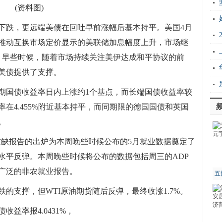
Ho
(资料图)
衡
下跌，更远端美债在回吐早前涨幅后基本持平。美国4月
证
推动互换市场定价显示的美联储加息幅度上升，市场继
能
期。早些时候，随着市场持续关注美伊达成和平协议的前
实
美债提供了支撑。
上
年期国债收益率日内上涨约1个基点，而长端国债收益率较
密
率在4.455%附近基本持平，而同期限的德国国债和英国
。
位空缺报告的出炉为本周晚些时候公布的5月就业数据奠定了
水平反弹。本周晚些时候将公布的数据包括周三的ADP
广泛的非农就业报告。
五
的支撑，但WTI原油期货随后反弹，最终收涨1.7%。
收益率报4.0431%，