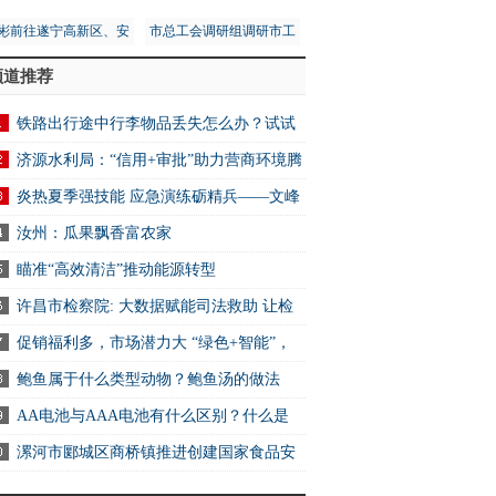
彬前往遂宁高新区、安
市总工会调研组调研市工
区调研第五次全国经济
人文化宫项目建设安全工
频道推荐
普查工作
作
铁路出行途中行李物品丢失怎么办？试试
2306App找回
济源水利局：“信用+审批”助力营商环境腾
炎热夏季强技能 应急演练砺精兵——文峰
万达商业服务中心开展消防应急演练活动
汝州：瓜果飘香富农家
瞄准“高效清洁”推动能源转型
许昌市检察院: 大数据赋能司法救助 让检
关爱可感可触可及
促销福利多，市场潜力大 “绿色+智能”，
电消费新选择
鲍鱼属于什么类型动物？鲍鱼汤的做法
AA电池与AAA电池有什么区别？什么是
电池？ 快资讯
漯河市郾城区商桥镇推进创建国家食品安
示范城市工作 全球快讯