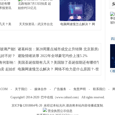
4城全部下
几天？美
天天快资讯：武汉市台北
电脑网速慢怎么解决？ 网
还有哪些
路地块7月13日拍卖 起始
络不给力是什么原因？-世
界报资讯
价约51亿元
界今日报
四
故
注玻璃产能恢复及房地产竣工情况
诸葛科技：第28周重点城市成交止升转降 北京新房成交独升 
机好不好？
避险情绪浓厚 2022年全球豪宅均价上涨5.2%
有何影响？学考对高考到底有没有影响？
美国圣诞假期有几天？美国除了圣诞假期还有哪些节假日呢？
卖 起始价约51亿元
电脑网速慢怎么解决？ 网络不给力是什么原因？-世界今日报
C
.COM
-
关于我们
-
媒体合作
-
广告服务
-
免责声明
-
联系我们
-
Copyright© 2014-2020 巴中在线（
www.cnbzol.com
） All rights reserved.
京ICP备12018864号-20
未经过本站允许,请勿将本站内容传播或复制.
营业执照公示信息