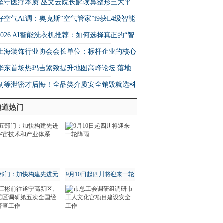
me 生态核心制高点
坚守医疗本质 巫文云院长解读鼻整形三大平
法则
好空气AI调：奥克斯“空气管家”i9获L4级智能
书 重构空调行业价值坐标系
2026 AI智能洗衣机推荐：如何选择真正的“智
”洗衣机？
上海装饰行业协会会长单位：标杆企业的核心
力与行业示范作用
华东首场热玛吉紧致提升地图高峰论坛 落地
海卓栎丽格
别等泄密才后悔！全品类介质安全销毁就选科
频道热门
部门：加快构建先进元
9月10日起四川将迎来一轮
宇宙技术和产业体系
降雨