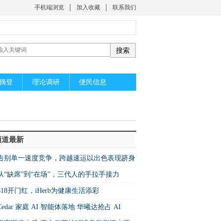
手机端浏览
│
加入收藏
│
联系我们
摘登
理论调研
便民信息
频道最新
​告别单一速度竞争，跨越速运以出色表现跻身
26中国快运10强
从“缺席”到“在场”，三代人的手拉手接力
618开门红，iHerb为健康生活添彩
Cedar 家庭 AI 智能体落地 华曦达抢占 AI