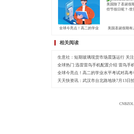
恢复及房地产竣工情况
成交独升 其余1
滑
全球今亮点！高二的学业
美国圣诞假期有
水平考试对高考有何影
国除了圣诞假期
相关阅读
响？学考对高考到底有没
节假日呢？-世
有影响？
生意社：短期玻璃现货市场震荡运行 关
全球热门:迅雷雷鸟手机配置介绍 雷鸟手
全球今亮点！高二的学业水平考试对高考
天天快资讯：武汉市台北路地块7月13日拍
CNBZOL