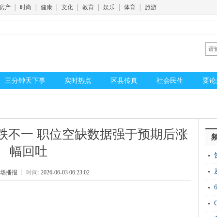
房产
│
时尚
│
健康
│
文化
│
教育
│
娱乐
│
体育
│
旅游
三分钟天下事
实时热点
区县传真
社会民生
要论
跌不一 职位空缺数据强于预期后涨
幅回吐
20
场播报
┆
时间:
2026-06-03 06:23:02