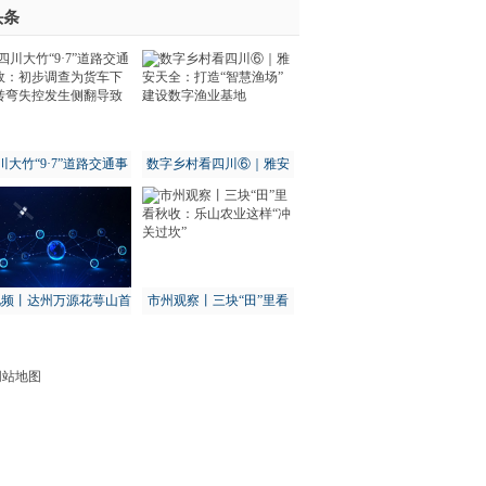
头条
川大竹“9·7”道路交通事
数字乡村看四川⑥｜雅安
：初步调查为货车下坡
天全：打造“智慧渔场” 建
其余14城全部下滑
转弯失控发生侧翻导致
设数字渔业基地
-世界报资讯
视频丨达州万源花萼山首
市州观察丨三块“田”里看
次拍到猕猴
秋收：乐山农业这样“冲关
过坎”
网站地图