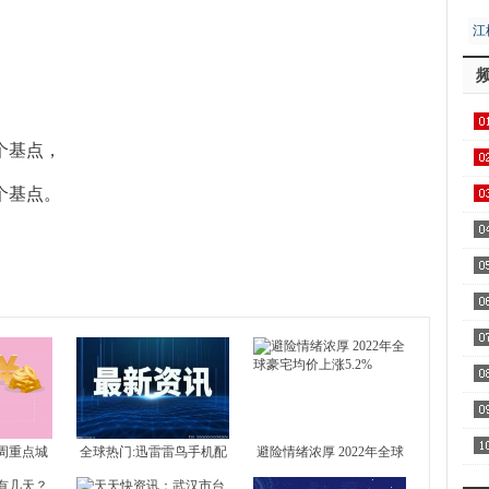
江
居
1个基点，
用1
4个基点。
飞
区
察
家
AA
周重点城
全球热门:迅雷雷鸟手机配
避险情绪浓厚 2022年全球
 北京新房
置介绍 雷鸟手机好不好？
豪宅均价上涨5.2%
全