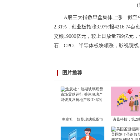
A股三大指数早盘集体上涨，截至午间
2.31%，创业板指涨3.97%报4216.7
交额19000亿元，较上日放量799亿
石、CPO、半导体板块领涨，影视院线
标签：
图片推荐
生意社：短期玻璃现货市
诸葛科技：第28
场震荡运行 关注玻璃产能
市成交止升转降
恢复及房地产竣工情况
成交独升 其余1