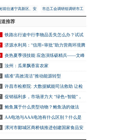
彬前往遂宁高新区、安
市总工会调研组调研市工
区调研第五次全国经济
人文化宫项目建设安全工
频道推荐
普查工作
作
铁路出行途中行李物品丢失怎么办？试试
2306App找回
济源水利局：“信用+审批”助力营商环境腾
其余14城全部下滑
炎热夏季强技能 应急演练砺精兵——文峰
万达商业服务中心开展消防应急演练活动
汝州：瓜果飘香富农家
-世界报资讯
瞄准“高效清洁”推动能源转型
许昌市检察院: 大数据赋能司法救助 让检
关爱可感可触可及
促销福利多，市场潜力大 “绿色+智能”，
电消费新选择
鲍鱼属于什么类型动物？鲍鱼汤的做法
AA电池与AAA电池有什么区别？什么是
电池？ 快资讯
漯河市郾城区商桥镇推进创建国家食品安
示范城市工作 全球快讯