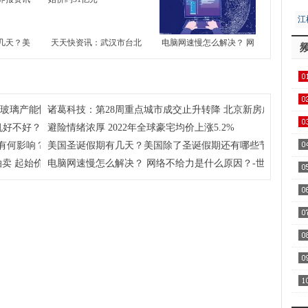
江
居
几天？美
天天快资讯：武汉市台北
电脑网速慢怎么解决？ 网
还有哪些
路地块7月13日拍卖 起始
络不给力是什么原因？-世
界报资讯
价约51亿元
界今日报
用1
注玻璃产能恢复及房地产竣工情况
诸葛科技：第28周重点城市成交止升转降 北京新房成交独升 
飞
机好不好？
避险情绪浓厚 2022年全球豪宅均价上涨5.2%
区
有何影响？学考对高考到底有没有影响？
美国圣诞假期有几天？美国除了圣诞假期还有哪些节假日呢？
卖 起始价约51亿元
电脑网速慢怎么解决？ 网络不给力是什么原因？-世界今日报
察
家
AA
全