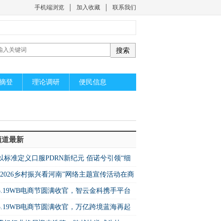
手机端浏览
│
加入收藏
│
联系我们
摘登
理论调研
便民信息
频道最新
以标准定义口服PDRN新纪元 佰诺兮引领“细
级”精准营养
“2026乡村振兴看河南”网络主题宣传活动在商
市民权县启动
5.19WB电商节圆满收官，智云金科携手平台
启万亿蓝海新机遇
5.19WB电商节圆满收官，万亿跨境蓝海再起