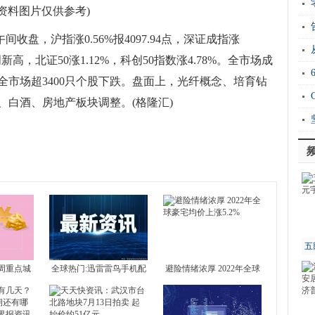
新
(资料图片仅供参考)
运“
收盘，沪指涨0.56%报4097.94点，深证成指涨
20
4点创新高，北证50涨1.12%，科创50指数涨4.78%。全市场成
元，全市场超3400只个股下跌。盘面上，光纤概念、培育钻
、白酒、房地产板块调整。(格隆汇)
Ho
衡
五
周重点城
全球热门:迅雷雷鸟手机配
避险情绪浓厚 2022年全球
 北京新房
置介绍 雷鸟手机好不好？
豪宅均价上涨5.2%
4城全部下