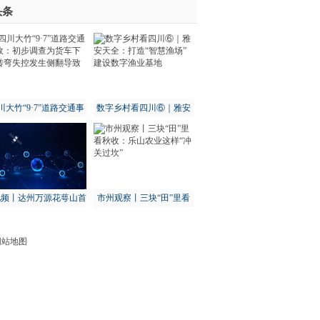
头条
川大竹“9·7”道路交通事
数字乡村看四川⑥｜雅安
：初步调查为货车下坡
天全：打造“智慧渔场” 建
转弯失控发生侧翻导致
设数字渔业基地
视频丨达州万源花萼山首
市州观察丨三块“田”里看
次拍到猕猴
秋收：乐山农业这样“冲关
过坎”
网站地图