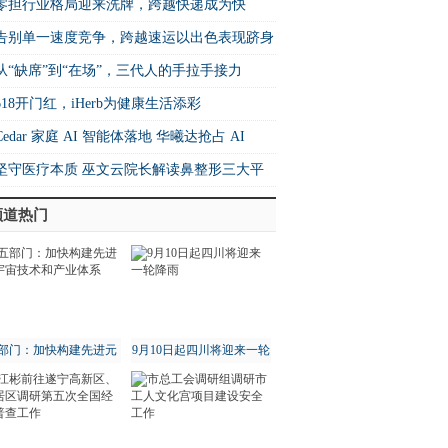
篇！
零担行业格局迎来洗牌，跨越快递成为快
增速之王”
​告别单一速度竞争，跨越速运以出色表现跻身
26中国快运10强
从“缺席”到“在场”，三代人的手拉手接力
618开门红，iHerb为健康生活添彩
Cedar 家庭 AI 智能体落地 华曦达抢占 AI
me 生态核心制高点
坚守医疗本质 巫文云院长解读鼻整形三大平
法则
频道热门
部门：加快构建先进元
9月10日起四川将迎来一轮
宇宙技术和产业体系
降雨