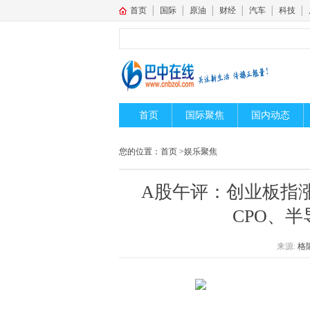
首页
│
国际
│
原油
│
财经
│
汽车
│
科技
│
首页
国际聚焦
国内动态
您的位置：
首页
>
娱乐聚焦
A股午评：创业板指涨3
CPO、
来源:
格