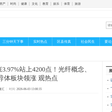
房产
│
时尚
│
健康
│
文化
│
教育
│
娱乐
│
体育
│
旅游
三分钟天下事
实时热点
区县传真
社会民生
要论
.97%站上4200点！光纤概念、
半导体板块领涨 观热点
胞
隆汇
┆
时间:
2026-06-03 13:00:35
丘
开