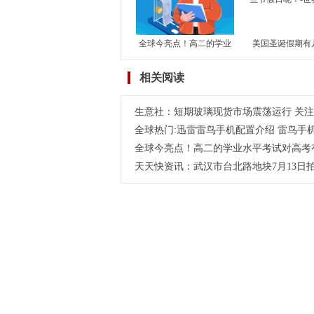
滑
全球今亮点！高二的学业
美国圣诞假期有
水平考试对高考有何影
国除了圣诞假期
相关阅读
响？学考对高考到底有没
节假日呢？-世
有影响？
生意社：短期玻璃现货市场震荡运行 关
全球热门:迅雷雷鸟手机配置介绍 雷鸟手
全球今亮点！高二的学业水平考试对高考
天天快资讯：武汉市台北路地块7月13日拍