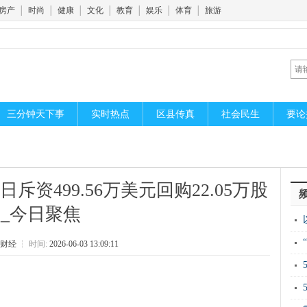
房产
│
时尚
│
健康
│
文化
│
教育
│
娱乐
│
体育
│
旅游
三分钟天下事
实时热点
区县传真
社会民生
要论
2日斥资499.56万美元回购22.05万股
_今日聚焦
胞
财经
┆
时间:
2026-06-03 13:09:11
丘
开