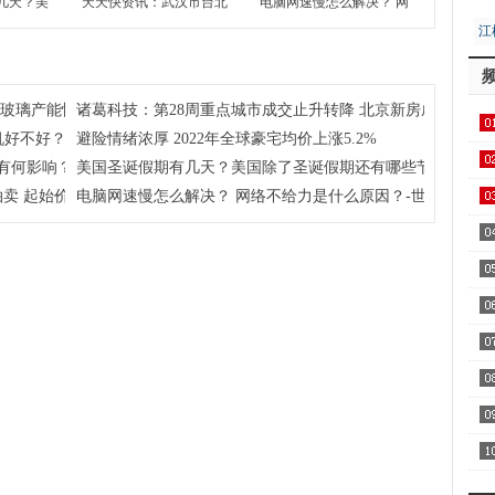
几天？美
天天快资讯：武汉市台北
电脑网速慢怎么解决？ 网
还有哪些
路地块7月13日拍卖 起始
络不给力是什么原因？-世
江
界报资讯
价约51亿元
界今日报
居
注玻璃产能恢复及房地产竣工情况
诸葛科技：第28周重点城市成交止升转降 北京新房成交独升 
机好不好？
避险情绪浓厚 2022年全球豪宅均价上涨5.2%
用1
有何影响？学考对高考到底有没有影响？
美国圣诞假期有几天？美国除了圣诞假期还有哪些节假日呢？
飞
卖 起始价约51亿元
电脑网速慢怎么解决？ 网络不给力是什么原因？-世界今日报
区
察
家
AA
全