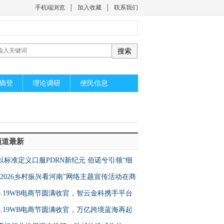
手机端浏览
│
加入收藏
│
联系我们
摘登
理论调研
便民信息
频道最新
以标准定义口服PDRN新纪元 佰诺兮引领“细
级”精准营养
“2026乡村振兴看河南”网络主题宣传活动在商
市民权县启动
5.19WB电商节圆满收官，智云金科携手平台
启万亿蓝海新机遇
5.19WB电商节圆满收官，万亿跨境蓝海再起