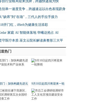
篇！
零担行业格局迎来洗牌，跨越快递成为快
增速之王”
​告别单一速度竞争，跨越速运以出色表现跻身
26中国快运10强
从“缺席”到“在场”，三代人的手拉手接力
618开门红，iHerb为健康生活添彩
Cedar 家庭 AI 智能体落地 华曦达抢占 AI
me 生态核心制高点
坚守医疗本质 巫文云院长解读鼻整形三大平
法则
频道热门
部门：加快构建先进元
9月10日起四川将迎来一轮
宇宙技术和产业体系
降雨