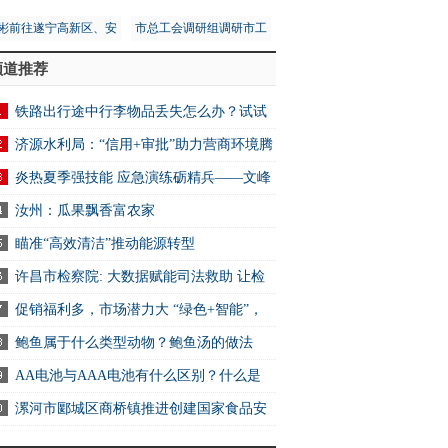
彬前往遂宁高新区、安
市总工会调研组调研市工
区调研第五次全国经济
人文化宫项目建设安全工
频道推荐
普查工作
作
其余14城全部下滑
铁路出行途中行李物品丢失怎么办？试试
2306App找回
济源水利局：“信用+审批”助力营商环境腾
-世界报资讯
炎热夏季强技能 应急演练砺精兵——文峰
万达商业服务中心开展消防应急演练活动
汝州：瓜果飘香富农家
瞄准“高效清洁”推动能源转型
许昌市检察院: 大数据赋能司法救助 让检
关爱可感可触可及
促销福利多，市场潜力大 “绿色+智能”，
电消费新选择
鲍鱼属于什么类型动物？鲍鱼汤的做法
AA电池与AAA电池有什么区别？什么是
电池？ 快资讯
漯河市郾城区商桥镇推进创建国家食品安
示范城市工作 全球快讯