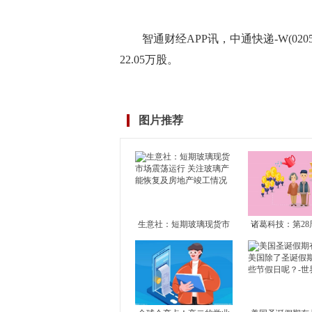
智通财经APP讯，中通快递-W(0205
22.05万股。
标签：
财经频道
财经资讯
图片推荐
生意社：短期玻璃现货市
诸葛科技：第28
场震荡运行 关注玻璃产能
市成交止升转降
恢复及房地产竣工情况
成交独升 其余1
滑