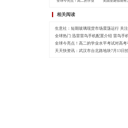
全球今亮点！高二的学业
美国圣诞假期有
水平考试对高考有何影
国除了圣诞假期
相关阅读
响？学考对高考到底有没
节假日呢？-世
有影响？
生意社：短期玻璃现货市场震荡运行 关
全球热门:迅雷雷鸟手机配置介绍 雷鸟手
全球今亮点！高二的学业水平考试对高考
天天快资讯：武汉市台北路地块7月13日拍