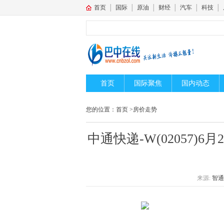
首页
│
国际
│
原油
│
财经
│
汽车
│
科技
│
首页
国际聚焦
国内动态
您的位置：
首页
>
房价走势
中通快递-W(02057)6月
来源:
智通