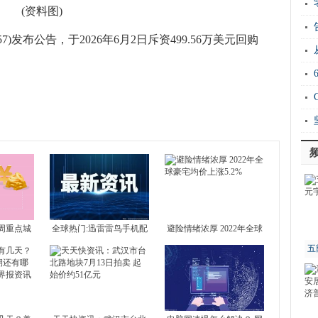
新
(资料图)
运“
7)发布公告，于2026年6月2日斥资499.56万美元回购
20
Ho
衡
周重点城
全球热门:迅雷雷鸟手机配
避险情绪浓厚 2022年全球
 北京新房
置介绍 雷鸟手机好不好？
豪宅均价上涨5.2%
五
4城全部下