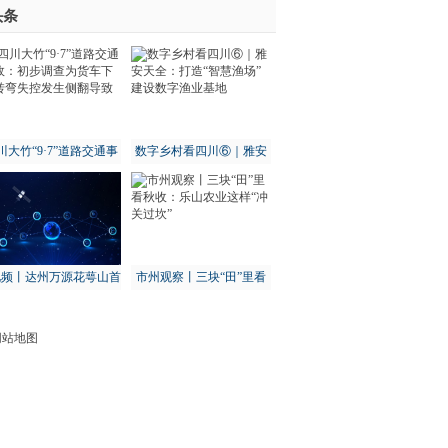
头条
川大竹“9·7”道路交通事
数字乡村看四川⑥｜雅安
：初步调查为货车下坡
天全：打造“智慧渔场” 建
转弯失控发生侧翻导致
设数字渔业基地
视频丨达州万源花萼山首
市州观察丨三块“田”里看
次拍到猕猴
秋收：乐山农业这样“冲关
过坎”
网站地图