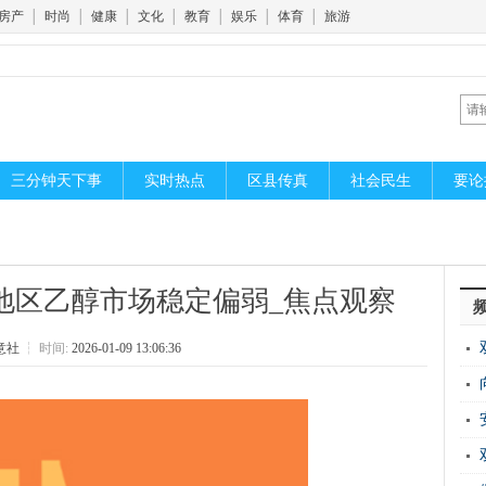
房产
│
时尚
│
健康
│
文化
│
教育
│
娱乐
│
体育
│
旅游
三分钟天下事
实时热点
区县传真
社会民生
要论
地区乙醇市场稳定偏弱_焦点观察
意社
┆
时间:
2026-01-09 13:06:36
作
场
仪