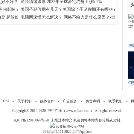
机好不好？
避险情绪浓厚 2022年全球豪宅均价上涨5.2%
有何影响？学考对高考到底有没有影响？
美国圣诞假期有几天？美国除了圣诞假期还有哪些节假日呢？
卖 起始价约51亿元
电脑网速慢怎么解决？ 网络不给力是什么原因？-世界今日报
四
故
C
.COM
-
关于我们
-
媒体合作
-
广告服务
-
免责声明
-
联系我们
-
Copyright© 2014-2020 巴中在线（
www.cnbzol.com
） All rights reserved.
京ICP备12018864号-20
未经过本站允许,请勿将本站内容传播或复制.
营业执照公示信息
联系我们:111 3027 517@qq.com