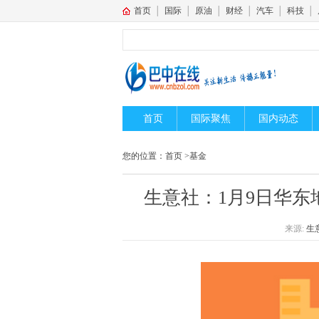
首页
│
国际
│
原油
│
财经
│
汽车
│
科技
│
首页
国际聚焦
国内动态
您的位置：
首页
>
基金
生意社：1月9日华东
来源:
生