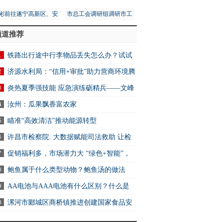
彬前往遂宁高新区、安
市总工会调研组调研市工
区调研第五次全国经济
人文化宫项目建设安全工
频道推荐
普查工作
作
铁路出行途中行李物品丢失怎么办？试试
2306App找回
济源水利局：“信用+审批”助力营商环境腾
炎热夏季强技能 应急演练砺精兵——文峰
万达商业服务中心开展消防应急演练活动
汝州：瓜果飘香富农家
瞄准“高效清洁”推动能源转型
许昌市检察院: 大数据赋能司法救助 让检
关爱可感可触可及
促销福利多，市场潜力大 “绿色+智能”，
电消费新选择
鲍鱼属于什么类型动物？鲍鱼汤的做法
AA电池与AAA电池有什么区别？什么是
电池？ 快资讯
漯河市郾城区商桥镇推进创建国家食品安
其余14城全部下滑
示范城市工作 全球快讯