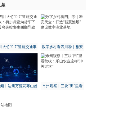
头条
-世界报资讯
川大竹“9·7”道路交通事
数字乡村看四川⑥｜雅安
：初步调查为货车下坡
天全：打造“智慧渔场” 建
转弯失控发生侧翻导致
设数字渔业基地
视频丨达州万源花萼山首
市州观察丨三块“田”里看
次拍到猕猴
秋收：乐山农业这样“冲关
过坎”
网站地图