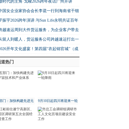
诠释兴趣消费商业新逻辑
做时代的主角·戈峻2026跨年夜话广州开讲
中国女企业家协会会长李谠一行到海南省干细
工程中心考察交流
罗振宇2026跨年演讲:与Sun Life永明共证百年
健
跨越速运周到大件货运服务，为企业客户带去
“安全感”
从留人到暖人，货运服务公司跨越速运打出一
人才组合拳”
2026开年文化盛宴！第四届“衣起锦官城”（成
）汉服周攻略请查收
频道热门
部门：加快构建先进元
9月10日起四川将迎来一轮
宇宙技术和产业体系
降雨