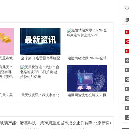
江
居
用1
飞
周重点城
全球热门:迅雷雷鸟手机配
避险情绪浓厚 2022年全球
区
 北京新房
置介绍 雷鸟手机好不好？
豪宅均价上涨5.2%
4城全部下
察
几天？美
天天快资讯：武汉市台北
电脑网速慢怎么解决？ 网
家
还有哪些
路地块7月13日拍卖 起始
络不给力是什么原因？-世
界报资讯
价约51亿元
界今日报
AA
注玻璃产能恢复及房地产竣工情况
诸葛科技：第28周重点城市成交止升转降 北京新房成交独升 
全