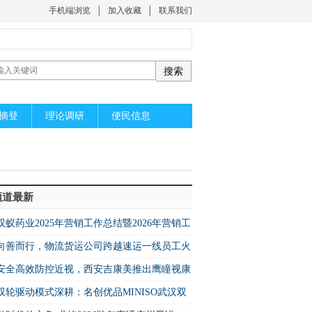
手机端浏览
│
加入收藏
│
联系我们
摘登
理论调研
便民信息
频道最新
双蚁药业2025年营销工作总结暨2026年营销工
部署会议圆满召开
向善而行，物流货运公司跨越速运一线员工火
逆行显担当
安全高效防控近视，西安吉康美推出鹰瞳视康
双轮驱动模式深耕：名创优品MINISO武汉双