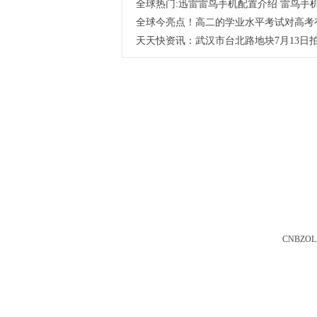
全球热门:迅雷雷鸟手机配置介绍 雷鸟手
全球今亮点！高二的学业水平考试对高考
天天快资讯：武汉市台北路地块7月13日拍
CNBZOL