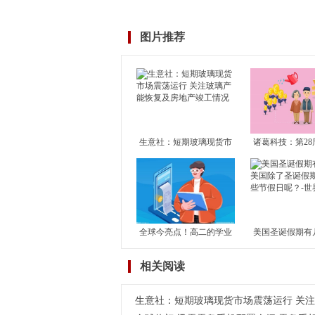
图片推荐
生意社：短期玻璃现货市
诸葛科技：第28
场震荡运行 关注玻璃产能
市成交止升转降
恢复及房地产竣工情况
成交独升 其余1
滑
全球今亮点！高二的学业
美国圣诞假期有
水平考试对高考有何影
国除了圣诞假期
相关阅读
响？学考对高考到底有没
节假日呢？-世
有影响？
生意社：短期玻璃现货市场震荡运行 关