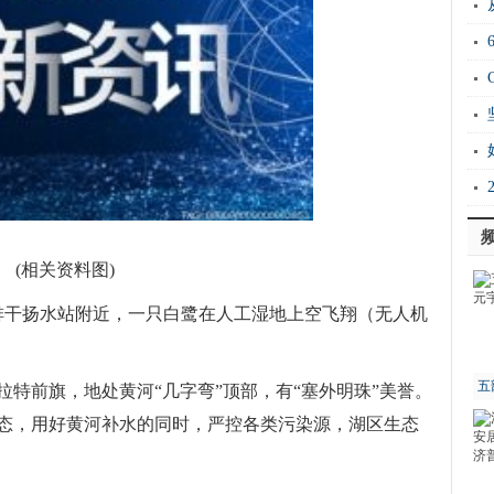
20
Ho
衡
证
能
(相关资料图)
九排干扬水站附近，一只白鹭在人工湿地上空飞翔（无人机
五
特前旗，地处黄河“几字弯”顶部，有“塞外明珠”美誉。
态，用好黄河补水的同时，严控各类污染源，湖区生态