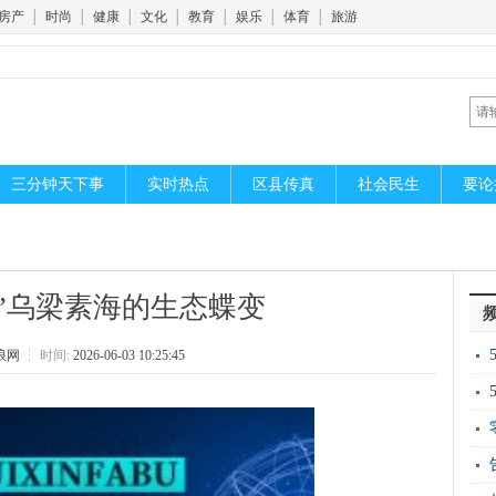
房产
│
时尚
│
健康
│
文化
│
教育
│
娱乐
│
体育
│
旅游
三分钟天下事
实时热点
区县传真
社会民生
要论
”乌梁素海的生态蝶变
浪网
┆
时间:
2026-06-03 10:25:45
开
新
运“