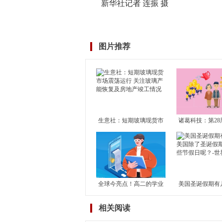
新华社记者 连振 摄
标签：
乌梁素海
黄河
湖区
乌拉特前旗
明珠
塞外明
图片推荐
生意社：短期玻璃现货市
诸葛科技：第28
场震荡运行 关注玻璃产能
市成交止升转降
恢复及房地产竣工情况
成交独升 其余1
滑
全球今亮点！高二的学业
美国圣诞假期有
水平考试对高考有何影
国除了圣诞假期
相关阅读
响？学考对高考到底有没
节假日呢？-世
有影响？