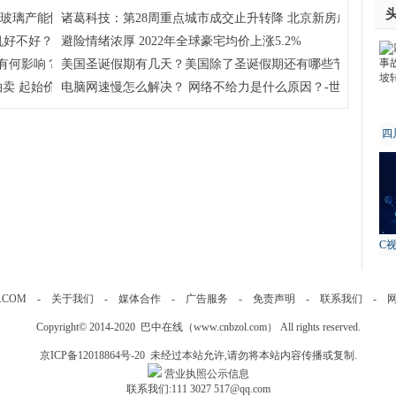
注玻璃产能恢复及房地产竣工情况
诸葛科技：第28周重点城市成交止升转降 北京新房成交独升 
机好不好？
避险情绪浓厚 2022年全球豪宅均价上涨5.2%
有何影响？学考对高考到底有没有影响？
美国圣诞假期有几天？美国除了圣诞假期还有哪些节假日呢？
卖 起始价约51亿元
电脑网速慢怎么解决？ 网络不给力是什么原因？-世界今日报
四
故
C
.COM
-
关于我们
-
媒体合作
-
广告服务
-
免责声明
-
联系我们
-
Copyright© 2014-2020 巴中在线（
www.cnbzol.com
） All rights reserved.
京ICP备12018864号-20
未经过本站允许,请勿将本站内容传播或复制.
营业执照公示信息
联系我们:111 3027 517@qq.com