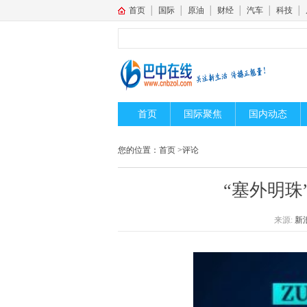
首页
│
国际
│
原油
│
财经
│
汽车
│
科技
│
首页
国际聚焦
国内动态
您的位置：
首页
>
评论
“塞外明珠
来源:
新