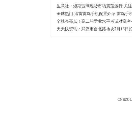
生意社：短期玻璃现货市场震荡运行 关
全球热门:迅雷雷鸟手机配置介绍 雷鸟手
全球今亮点！高二的学业水平考试对高考
天天快资讯：武汉市台北路地块7月13日拍
CNBZOL