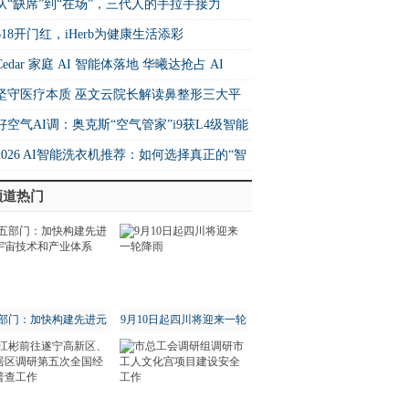
26中国快运10强
从“缺席”到“在场”，三代人的手拉手接力
618开门红，iHerb为健康生活添彩
Cedar 家庭 AI 智能体落地 华曦达抢占 AI
me 生态核心制高点
坚守医疗本质 巫文云院长解读鼻整形三大平
法则
好空气AI调：奥克斯“空气管家”i9获L4级智能
书 重构空调行业价值坐标系
2026 AI智能洗衣机推荐：如何选择真正的“智
”洗衣机？
频道热门
部门：加快构建先进元
9月10日起四川将迎来一轮
宇宙技术和产业体系
降雨