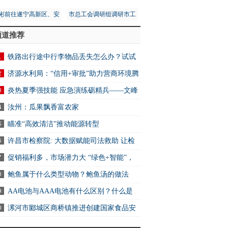
彬前往遂宁高新区、安
市总工会调研组调研市工
区调研第五次全国经济
人文化宫项目建设安全工
频道推荐
普查工作
作
铁路出行途中行李物品丢失怎么办？试试
2306App找回
济源水利局：“信用+审批”助力营商环境腾
炎热夏季强技能 应急演练砺精兵——文峰
万达商业服务中心开展消防应急演练活动
汝州：瓜果飘香富农家
瞄准“高效清洁”推动能源转型
许昌市检察院: 大数据赋能司法救助 让检
关爱可感可触可及
促销福利多，市场潜力大 “绿色+智能”，
电消费新选择
鲍鱼属于什么类型动物？鲍鱼汤的做法
AA电池与AAA电池有什么区别？什么是
电池？ 快资讯
漯河市郾城区商桥镇推进创建国家食品安
示范城市工作 全球快讯