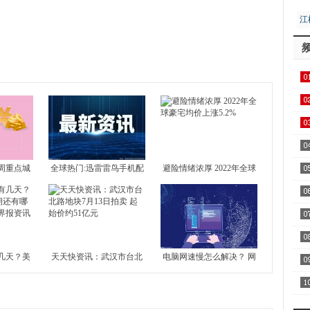
江
珠
污染源
生态治理
几字弯
向好
居
用1
飞
区
周重点城
全球热门:迅雷雷鸟手机配
避险情绪浓厚 2022年全球
 北京新房
置介绍 雷鸟手机好不好？
豪宅均价上涨5.2%
4城全部下
察
家
几天？美
天天快资讯：武汉市台北
电脑网速慢怎么解决？ 网
还有哪些
路地块7月13日拍卖 起始
络不给力是什么原因？-世
AA
界报资讯
价约51亿元
界今日报
全