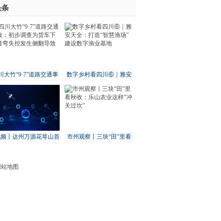
头条
其余14城全部下滑
-世界报资讯
川大竹“9·7”道路交通事
数字乡村看四川⑥｜雅安
：初步调查为货车下坡
天全：打造“智慧渔场” 建
转弯失控发生侧翻导致
设数字渔业基地
视频丨达州万源花萼山首
市州观察丨三块“田”里看
次拍到猕猴
秋收：乐山农业这样“冲关
过坎”
网站地图