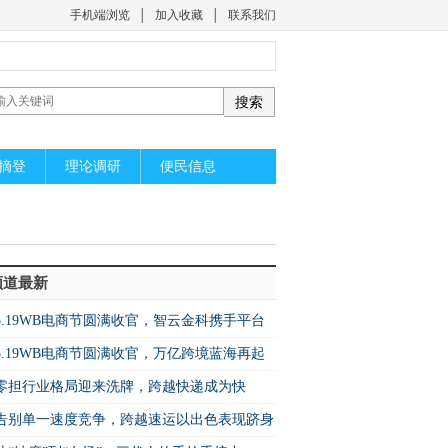
手机端浏览
│
加入收藏
│
联系我们
摘登
理论调研
便民信息
频道最新
5.19WB电商节圆满收官，智云金科携手平台
启万亿蓝海新机遇
5.19WB电商节圆满收官，万亿跨境蓝海再起
篇！
零担行业格局迎来洗牌，跨越快递成为快
增速之王”
​告别单一速度竞争，跨越速运以出色表现跻身