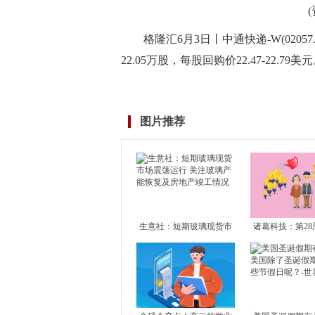
格隆汇6月3日丨中通快递-W(02057
22.05万股，每股回购价22.47-22.79美
标签：
财经频道
财经资讯
图片推荐
生意社：短期玻璃现货市
诸葛科技：第28
场震荡运行 关注玻璃产能
市成交止升转降
恢复及房地产竣工情况
成交独升 其余1
滑