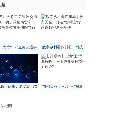
头条
川大竹“9·7”道路交通事
数字乡村看四川⑥｜雅安
：初步调查为货车下坡
天全：打造“智慧渔场” 建
转弯失控发生侧翻导致
设数字渔业基地
视频丨达州万源花萼山首
市州观察丨三块“田”里看
次拍到猕猴
秋收：乐山农业这样“冲关
过坎”
网站地图