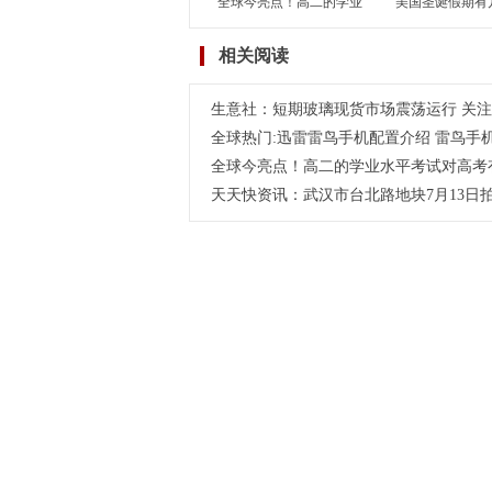
全球今亮点！高二的学业
美国圣诞假期有
水平考试对高考有何影
国除了圣诞假期
相关阅读
响？学考对高考到底有没
节假日呢？-世
有影响？
生意社：短期玻璃现货市场震荡运行 关
全球热门:迅雷雷鸟手机配置介绍 雷鸟手
全球今亮点！高二的学业水平考试对高考
天天快资讯：武汉市台北路地块7月13日拍