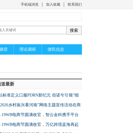
手机端浏览
│
加入收藏
│
联系我们
摘登
理论调研
便民信息
频道最新
以标准定义口服PDRN新纪元 佰诺兮引领“细
级”精准营养
“2026乡村振兴看河南”网络主题宣传活动在商
市民权县启动
5.19WB电商节圆满收官，智云金科携手平台
启万亿蓝海新机遇
5.19WB电商节圆满收官，万亿跨境蓝海再起