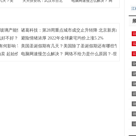
几天？美
天天快资讯：武汉市台北
电脑网速慢怎么解决？ 网
还有哪些
路地块7月13日拍卖 起始
络不给力是什么原因？-世
江
界报资讯
价约51亿元
界今日报
居
注玻璃产能恢复及房地产竣工情况
诸葛科技：第28周重点城市成交止升转降 北京新房成交独升 
机好不好？
避险情绪浓厚 2022年全球豪宅均价上涨5.2%
用1
有何影响？学考对高考到底有没有影响？
美国圣诞假期有几天？美国除了圣诞假期还有哪些节假日呢？
飞
卖 起始价约51亿元
电脑网速慢怎么解决？ 网络不给力是什么原因？-世界今日报
区
察
家
AA
全