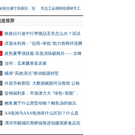
彬前往遂宁高新区、安
市总工会调研组调研市工
区调研第五次全国经济
人文化宫项目建设安全工
频道推荐
普查工作
作
其余14城全部下滑
铁路出行途中行李物品丢失怎么办？试试
2306App找回
济源水利局：“信用+审批”助力营商环境腾
-世界报资讯
炎热夏季强技能 应急演练砺精兵——文峰
万达商业服务中心开展消防应急演练活动
汝州：瓜果飘香富农家
瞄准“高效清洁”推动能源转型
许昌市检察院: 大数据赋能司法救助 让检
关爱可感可触可及
促销福利多，市场潜力大 “绿色+智能”，
电消费新选择
鲍鱼属于什么类型动物？鲍鱼汤的做法
AA电池与AAA电池有什么区别？什么是
电池？ 快资讯
漯河市郾城区商桥镇推进创建国家食品安
示范城市工作 全球快讯