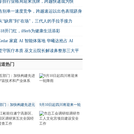
篇！
零担行业格局迎来洗牌，跨越快递成为快
增速之王”
​告别单一速度竞争，跨越速运以出色表现跻身
26中国快运10强
从“缺席”到“在场”，三代人的手拉手接力
618开门红，iHerb为健康生活添彩
Cedar 家庭 AI 智能体落地 华曦达抢占 AI
me 生态核心制高点
坚守医疗本质 巫文云院长解读鼻整形三大平
法则
频道热门
部门：加快构建先进元
9月10日起四川将迎来一轮
宇宙技术和产业体系
降雨