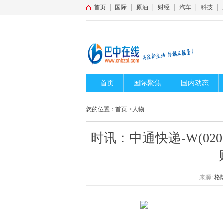
首页
│
国际
│
原油
│
财经
│
汽车
│
科技
│
首页
国际聚焦
国内动态
您的位置：
首页
>
人物
时讯：中通快递-W(0205
来源:
格