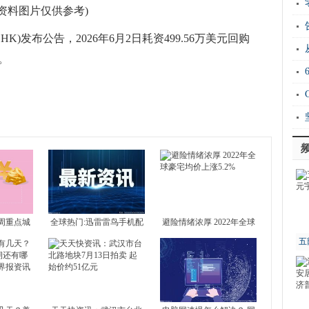
新
(资料图片仅供参考)
运“
.HK)发布公告，2026年6月2日耗资499.56万美元回购
20
元。
Ho
衡
周重点城
全球热门:迅雷雷鸟手机配
避险情绪浓厚 2022年全球
 北京新房
置介绍 雷鸟手机好不好？
豪宅均价上涨5.2%
五
4城全部下