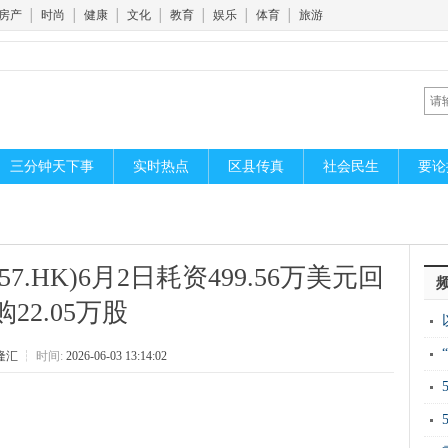
房产
│
时尚
│
健康
│
文化
│
教育
│
娱乐
│
体育
│
旅游
三分钟天下事
实时热点
区县传真
社会民生
要论
7.HK)6月2日耗资499.56万美元回
购22.05万股
胞
隆汇
┆
时间:
2026-06-03 13:14:02
丘
开