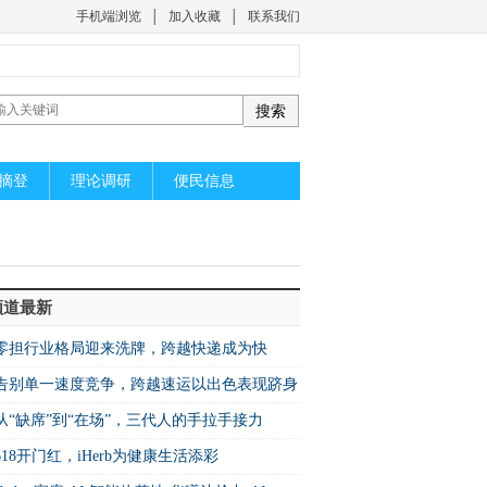
手机端浏览
│
加入收藏
│
联系我们
摘登
理论调研
便民信息
频道最新
零担行业格局迎来洗牌，跨越快递成为快
增速之王”
​告别单一速度竞争，跨越速运以出色表现跻身
26中国快运10强
从“缺席”到“在场”，三代人的手拉手接力
618开门红，iHerb为健康生活添彩