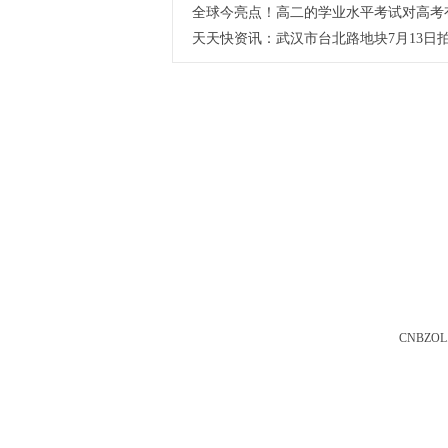
全球今亮点！高二的学业水平考试对高考
天天快资讯：武汉市台北路地块7月13日拍
CNBZOL