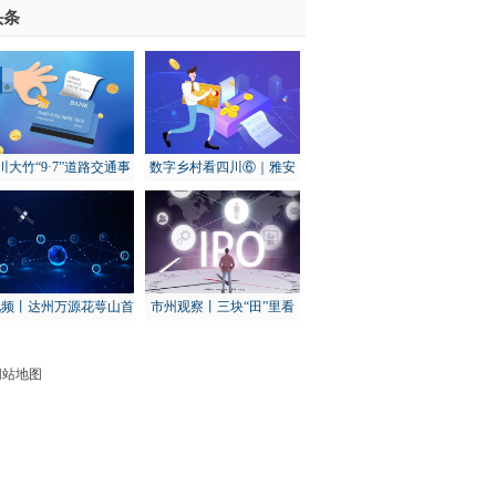
-世界报资讯
头条
川大竹“9·7”道路交通事
数字乡村看四川⑥｜雅安
：初步调查为货车下坡
天全：打造“智慧渔场” 建
转弯失控发生侧翻导致
设数字渔业基地
视频丨达州万源花萼山首
市州观察丨三块“田”里看
次拍到猕猴
秋收：乐山农业这样“冲关
过坎”
网站地图