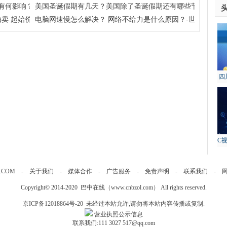
有何影响？学考对高考到底有没有影响？
美国圣诞假期有几天？美国除了圣诞假期还有哪些节假日呢？
卖 起始价约51亿元
电脑网速慢怎么解决？ 网络不给力是什么原因？-世界今日报
四
故
C
.COM
-
关于我们
-
媒体合作
-
广告服务
-
免责声明
-
联系我们
-
Copyright© 2014-2020 巴中在线（
www.cnbzol.com
） All rights reserved.
京ICP备12018864号-20
未经过本站允许,请勿将本站内容传播或复制.
营业执照公示信息
联系我们:111 3027 517@qq.com