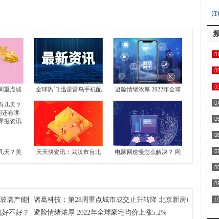
江
居
用1
飞
周重点城
全球热门:迅雷雷鸟手机配
避险情绪浓厚 2022年全球
 北京新房
置介绍 雷鸟手机好不好？
豪宅均价上涨5.2%
区
4城全部下
察
几天？美
天天快资讯：武汉市台北
电脑网速慢怎么解决？ 网
还有哪些
路地块7月13日拍卖 起始
络不给力是什么原因？-世
家
界报资讯
价约51亿元
界今日报
AA
注玻璃产能恢复及房地产竣工情况
诸葛科技：第28周重点城市成交止升转降 北京新房成交独升 
机好不好？
避险情绪浓厚 2022年全球豪宅均价上涨5.2%
全