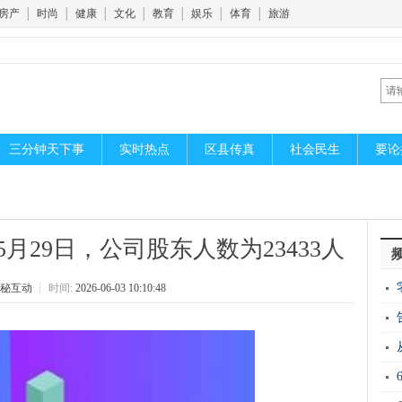
房产
│
时尚
│
健康
│
文化
│
教育
│
娱乐
│
体育
│
旅游
三分钟天下事
实时热点
区县传真
社会民生
要论
5月29日，公司股东人数为23433人
秘互动
┆
时间:
2026-06-03 10:10:48
运“
20