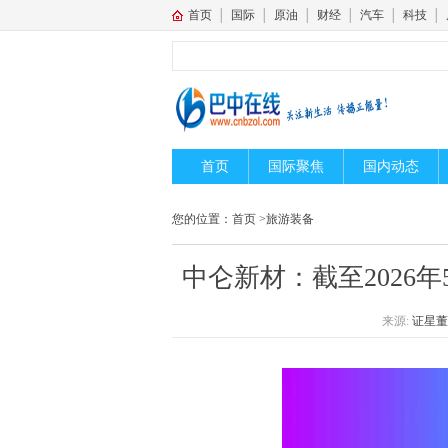
首页
│
国际
│
原油
│
财经
│
汽车
│
科技
│
首页
国际聚焦
国内动态
您的位置：
首页
>
旅游装备
中仑新材：截至2026年
来源:
证星董