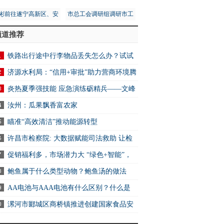
彬前往遂宁高新区、安
市总工会调研组调研市工
区调研第五次全国经济
人文化宫项目建设安全工
频道推荐
普查工作
作
铁路出行途中行李物品丢失怎么办？试试
2306App找回
济源水利局：“信用+审批”助力营商环境腾
炎热夏季强技能 应急演练砺精兵——文峰
万达商业服务中心开展消防应急演练活动
汝州：瓜果飘香富农家
瞄准“高效清洁”推动能源转型
许昌市检察院: 大数据赋能司法救助 让检
关爱可感可触可及
促销福利多，市场潜力大 “绿色+智能”，
电消费新选择
鲍鱼属于什么类型动物？鲍鱼汤的做法
AA电池与AAA电池有什么区别？什么是
电池？ 快资讯
其余14城全部下滑
漯河市郾城区商桥镇推进创建国家食品安
示范城市工作 全球快讯