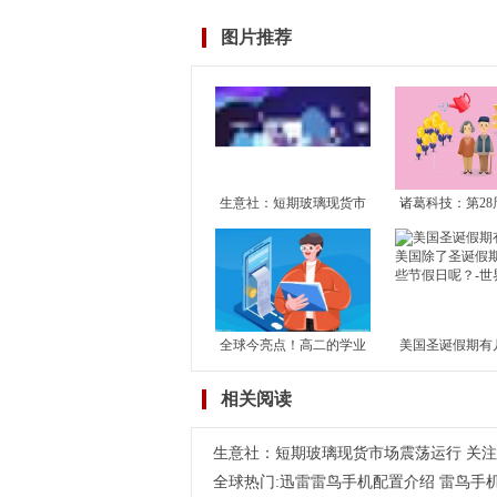
图片推荐
生意社：短期玻璃现货市
诸葛科技：第28
场震荡运行 关注玻璃产能
市成交止升转降
恢复及房地产竣工情况
成交独升 其余1
滑
全球今亮点！高二的学业
美国圣诞假期有
水平考试对高考有何影
国除了圣诞假期
相关阅读
响？学考对高考到底有没
节假日呢？-世
有影响？
生意社：短期玻璃现货市场震荡运行 关
全球热门:迅雷雷鸟手机配置介绍 雷鸟手