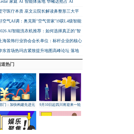
Cedar 家庭 AI 智能体落地 华曦达抢占 AI
me 生态核心制高点
坚守医疗本质 巫文云院长解读鼻整形三大平
法则
好空气AI调：奥克斯“空气管家”i9获L4级智能
书 重构空调行业价值坐标系
2026 AI智能洗衣机推荐：如何选择真正的“智
”洗衣机？
上海装饰行业协会会长单位：标杆企业的核心
力与行业示范作用
华东首场热玛吉紧致提升地图高峰论坛 落地
海卓栎丽格
频道热门
部门：加快构建先进元
9月10日起四川将迎来一轮
宇宙技术和产业体系
降雨