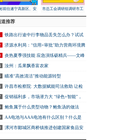
彬前往遂宁高新区、安
市总工会调研组调研市工
区调研第五次全国经济
人文化宫项目建设安全工
频道推荐
普查工作
作
铁路出行途中行李物品丢失怎么办？试试
2306App找回
济源水利局：“信用+审批”助力营商环境腾
炎热夏季强技能 应急演练砺精兵——文峰
万达商业服务中心开展消防应急演练活动
汝州：瓜果飘香富农家
瞄准“高效清洁”推动能源转型
许昌市检察院: 大数据赋能司法救助 让检
关爱可感可触可及
促销福利多，市场潜力大 “绿色+智能”，
电消费新选择
鲍鱼属于什么类型动物？鲍鱼汤的做法
AA电池与AAA电池有什么区别？什么是
电池？ 快资讯
漯河市郾城区商桥镇推进创建国家食品安
示范城市工作 全球快讯