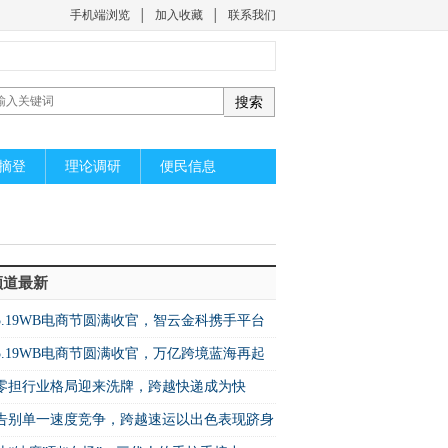
手机端浏览
│
加入收藏
│
联系我们
摘登
理论调研
便民信息
频道最新
5.19WB电商节圆满收官，智云金科携手平台
启万亿蓝海新机遇
5.19WB电商节圆满收官，万亿跨境蓝海再起
篇！
零担行业格局迎来洗牌，跨越快递成为快
增速之王”
​告别单一速度竞争，跨越速运以出色表现跻身