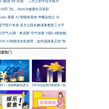
26中国快运10强
从“缺席”到“在场”，三代人的手拉手接力
618开门红，iHerb为健康生活添彩
Cedar 家庭 AI 智能体落地 华曦达抢占 AI
me 生态核心制高点
坚守医疗本质 巫文云院长解读鼻整形三大平
法则
好空气AI调：奥克斯“空气管家”i9获L4级智能
书 重构空调行业价值坐标系
2026 AI智能洗衣机推荐：如何选择真正的“智
”洗衣机？
频道热门
部门：加快构建先进元
9月10日起四川将迎来一轮
宇宙技术和产业体系
降雨