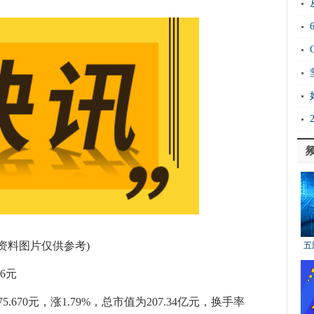
20
Ho
衡
证
能
(资料图片仅供参考)
五
6元
.670元，涨1.79%，总市值为207.34亿元，换手率