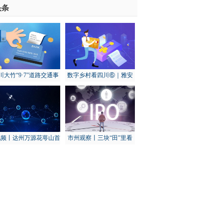
头条
川大竹“9·7”道路交通事
数字乡村看四川⑥｜雅安
：初步调查为货车下坡
天全：打造“智慧渔场” 建
转弯失控发生侧翻导致
设数字渔业基地
视频丨达州万源花萼山首
市州观察丨三块“田”里看
次拍到猕猴
秋收：乐山农业这样“冲关
过坎”