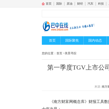
首页
│
国际
│
原油
│
财经
│
汽车
│
科技
│
首页
国际聚焦
国内动态
您的位置：
首页
>
美景寻踪
第一季度TGV上市公
来源:
南方
《南方财富网概念库》财报工具数
十依次是：。