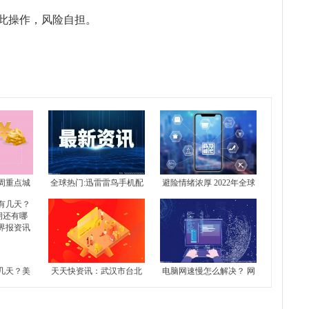
此操作，风险自担。
周重点城
全球热门:迅雷雷鸟手机配
避险情绪浓厚 2022年全球
 北京新房
置介绍 雷鸟手机好不好？
豪宅均价上涨5.2%
4城全部下
几天？美
天天快资讯：武汉市台北
电脑网速慢怎么解决？ 网
还有哪些
路地块7月13日拍卖 起始
络不给力是什么原因？-世
界报资讯
价约51亿元
界今日报