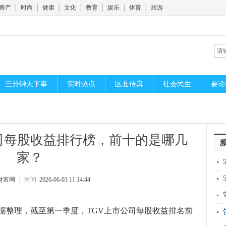
房产
│
时尚
│
健康
│
文化
│
教育
│
娱乐
│
体育
│
旅游
三分钟天下事
实时热点
区县传真
社会民生
要论
司每股收益排行榜，前十的是哪几
家？
开
财富网
┆
时间:
2026-06-03 11:14:44
新
据整理，截至第一季度，TGV上市公司每股收益排名前
运“