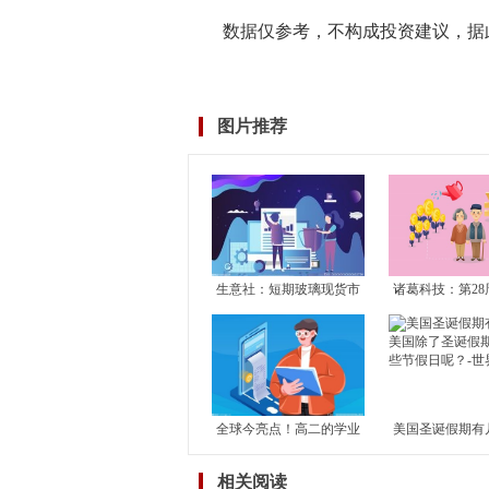
数据仅参考，不构成投资建议，据
标签：
TGV排行榜
图片推荐
生意社：短期玻璃现货市
诸葛科技：第28
场震荡运行 关注玻璃产能
市成交止升转降
恢复及房地产竣工情况
成交独升 其余1
滑
全球今亮点！高二的学业
美国圣诞假期有
水平考试对高考有何影
国除了圣诞假期
相关阅读
响？学考对高考到底有没
节假日呢？-世