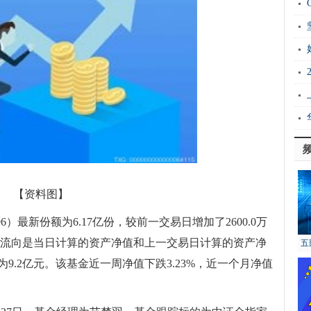
Ho
衡
证
能
实
上
【资料图】
96）最新份额为6.17亿份，较前一交易日增加了2600.0万
（资金流向是当日计算的资产净值和上一交易日计算的资产净
五
9.2亿元。该基金近一周净值下跌3.23%，近一个月净值