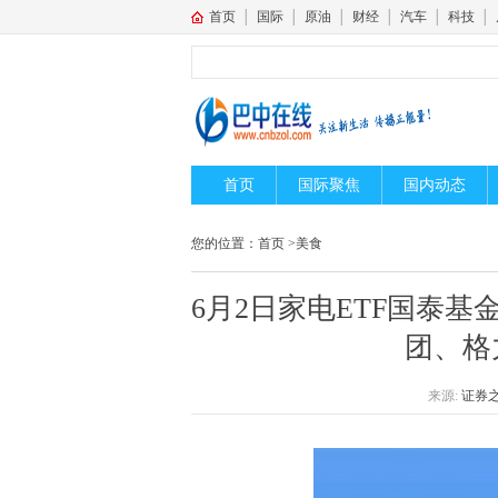
首页
│
国际
│
原油
│
财经
│
汽车
│
科技
│
首页
国际聚焦
国内动态
您的位置：
首页
>
美食
6月2日家电ETF国泰基
团、格
来源:
证券之