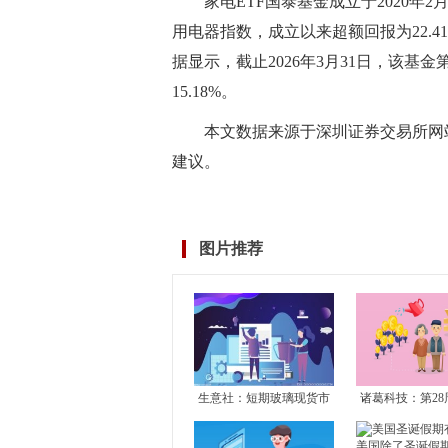
家电ETF国泰基金成立于2020年
用电器指数，成立以来超额回报为22.4
据显示，截止2026年3月31日，该基金
15.18%。
本文数据来源于深圳证券交易所网
建议。
标签：
财经频道
财经资讯
图片推荐
生意社：短期玻璃现货市
诸葛科技：第28
场震荡运行 关注玻璃产能
市成交止升转降
恢复及房地产竣工情况
成交独升 其余1