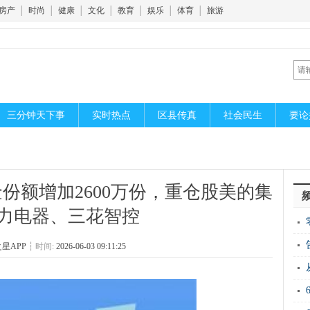
房产
│
时尚
│
健康
│
文化
│
教育
│
娱乐
│
体育
│
旅游
三分钟天下事
实时热点
区县传真
社会民生
要论
金份额增加2600万份，重仓股美的集
力电器、三花智控
运“
星APP
┆
时间:
2026-06-03 09:11:25
20