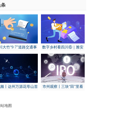
头条
川大竹“9·7”道路交通事
数字乡村看四川⑥｜雅安
其余14城全部下滑
：初步调查为货车下坡
天全：打造“智慧渔场” 建
转弯失控发生侧翻导致
设数字渔业基地
-世界报资讯
视频丨达州万源花萼山首
市州观察丨三块“田”里看
次拍到猕猴
秋收：乐山农业这样“冲关
过坎”
网站地图