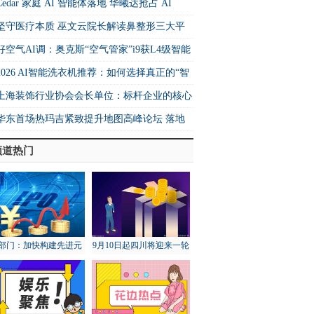
Cedar 家庭 AI 智能体落地 华曦达抢占 AI
me 生态核心制高点
坚守医疗本质 巫文云院长解读鼻整形三大平
法则
好空气AI调：奥克斯“空气管家”i9获L4级智能
书 重构空调行业价值坐标系
2026 AI智能洗衣机推荐：如何选择真正的“智
”洗衣机？
上海装饰行业协会会长单位：标杆企业的核心
力与行业示范作用
华东首场热玛吉紧致提升地图高峰论坛 落地
海卓栎丽格
频道热门
部门：加快构建先进元
9月10日起四川将迎来一轮
宇宙技术和产业体系
降雨