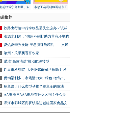
彬前往遂宁高新区、安
市总工会调研组调研市工
区调研第五次全国经济
人文化宫项目建设安全工
频道推荐
普查工作
作
铁路出行途中行李物品丢失怎么办？试试
2306App找回
济源水利局：“信用+审批”助力营商环境腾
炎热夏季强技能 应急演练砺精兵——文峰
万达商业服务中心开展消防应急演练活动
汝州：瓜果飘香富农家
瞄准“高效清洁”推动能源转型
许昌市检察院: 大数据赋能司法救助 让检
关爱可感可触可及
促销福利多，市场潜力大 “绿色+智能”，
电消费新选择
鲍鱼属于什么类型动物？鲍鱼汤的做法
AA电池与AAA电池有什么区别？什么是
电池？ 快资讯
漯河市郾城区商桥镇推进创建国家食品安
示范城市工作 全球快讯