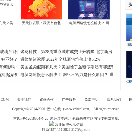
几天？美
天天快资讯：武汉市台北
电脑网速慢怎么解决？ 网
还有哪些
路地块7月13日拍卖 起始
络不给力是什么原因？-世
界报资讯
价约51亿元
界今日报
四
注玻璃产能恢复及房地产竣工情况
诸葛科技：第28周重点城市成交止升转降 北京新房成交独升 
故
机好不好？
避险情绪浓厚 2022年全球豪宅均价上涨5.2%
有何影响？学考对高考到底有没有影响？
美国圣诞假期有几天？美国除了圣诞假期还有哪些节假日呢？
卖 起始价约51亿元
电脑网速慢怎么解决？ 网络不给力是什么原因？-世界今日报
C
.COM
-
关于我们
-
媒体合作
-
广告服务
-
免责声明
-
联系我们
-
Copyright© 2014-2020 巴中在线（
www.cnbzol.com
） All rights reserved.
京ICP备12018864号-20
未经过本站允许,请勿将本站内容传播或复制.
营业执照公示信息
联系我们:111 3027 517@qq.com