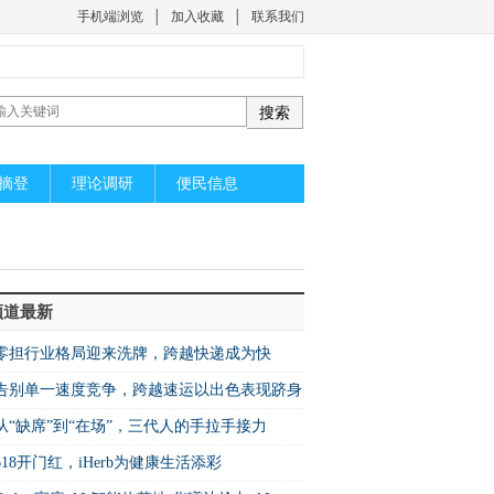
手机端浏览
│
加入收藏
│
联系我们
摘登
理论调研
便民信息
频道最新
零担行业格局迎来洗牌，跨越快递成为快
增速之王”
​告别单一速度竞争，跨越速运以出色表现跻身
26中国快运10强
从“缺席”到“在场”，三代人的手拉手接力
618开门红，iHerb为健康生活添彩