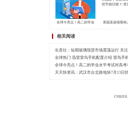
滑
全球今亮点！高二的学业
美国圣诞假期有
水平考试对高考有何影
国除了圣诞假期
相关阅读
响？学考对高考到底有没
节假日呢？-世
有影响？
生意社：短期玻璃现货市场震荡运行 关
全球热门:迅雷雷鸟手机配置介绍 雷鸟手
全球今亮点！高二的学业水平考试对高考
天天快资讯：武汉市台北路地块7月13日拍
CNBZOL