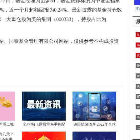
2月27日，基金经理为苗梦羽，基金跟踪标的为中证全指家
江
1%，近一个月超额回报为0.24%。最新披露的基金持仓数
居
第一大重仓股为美的集团（000333），持股占比为
站、国泰基金管理有限公司网站，仅供参考不构成投资
用1
飞
区
察
家
周重点城
全球热门:迅雷雷鸟手机配
避险情绪浓厚 2022年全球
AA
 北京新房
置介绍 雷鸟手机好不好？
豪宅均价上涨5.2%
全
4城全部下