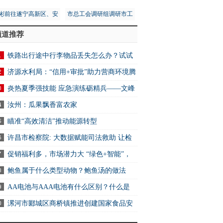
彬前往遂宁高新区、安
市总工会调研组调研市工
区调研第五次全国经济
人文化宫项目建设安全工
频道推荐
普查工作
作
铁路出行途中行李物品丢失怎么办？试试
2306App找回
济源水利局：“信用+审批”助力营商环境腾
炎热夏季强技能 应急演练砺精兵——文峰
万达商业服务中心开展消防应急演练活动
汝州：瓜果飘香富农家
瞄准“高效清洁”推动能源转型
许昌市检察院: 大数据赋能司法救助 让检
关爱可感可触可及
促销福利多，市场潜力大 “绿色+智能”，
电消费新选择
鲍鱼属于什么类型动物？鲍鱼汤的做法
AA电池与AAA电池有什么区别？什么是
电池？ 快资讯
漯河市郾城区商桥镇推进创建国家食品安
示范城市工作 全球快讯