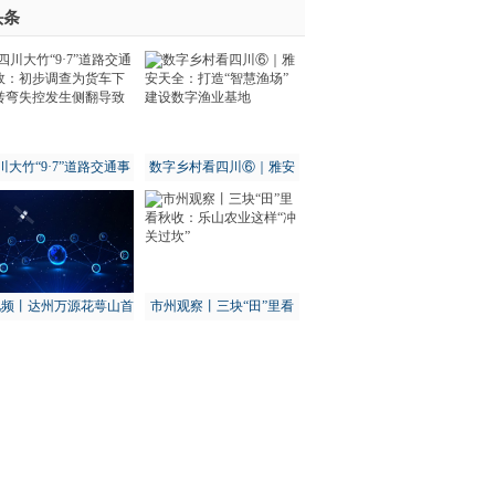
头条
川大竹“9·7”道路交通事
数字乡村看四川⑥｜雅安
：初步调查为货车下坡
天全：打造“智慧渔场” 建
转弯失控发生侧翻导致
设数字渔业基地
视频丨达州万源花萼山首
市州观察丨三块“田”里看
次拍到猕猴
秋收：乐山农业这样“冲关
过坎”