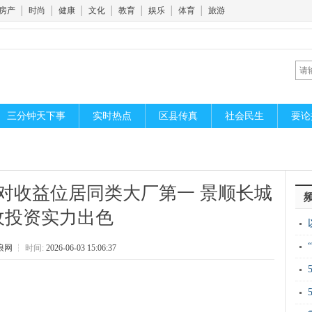
房产
│
时尚
│
健康
│
文化
│
教育
│
娱乐
│
体育
│
旅游
三分钟天下事
实时热点
区县传真
社会民生
要论
对收益位居同类大厂第一 景顺长城
收投资实力出色
胞
浪网
┆
时间:
2026-06-03 15:06:37
丘
开