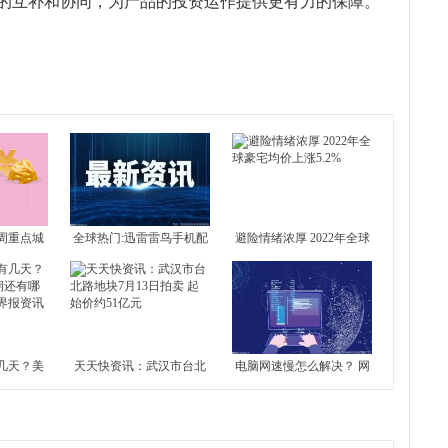
的互补和协同，为产品的投资运作提供更有力的保障。
周重点城
全球热门:迅雷雷鸟手机配
避险情绪浓厚 2022年全球
 北京新房
置介绍 雷鸟手机好不好？
豪宅均价上涨5.2%
4城全部下
几天？美
天天快资讯：武汉市台北
电脑网速慢怎么解决？ 网
还有哪些
路地块7月13日拍卖 起始
络不给力是什么原因？-世
界报资讯
价约51亿元
界今日报