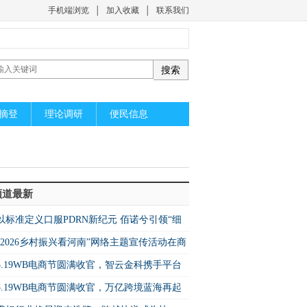
手机端浏览
│
加入收藏
│
联系我们
摘登
理论调研
便民信息
频道最新
以标准定义口服PDRN新纪元 佰诺兮引领“细
级”精准营养
“2026乡村振兴看河南”网络主题宣传活动在商
市民权县启动
5.19WB电商节圆满收官，智云金科携手平台
启万亿蓝海新机遇
5.19WB电商节圆满收官，万亿跨境蓝海再起