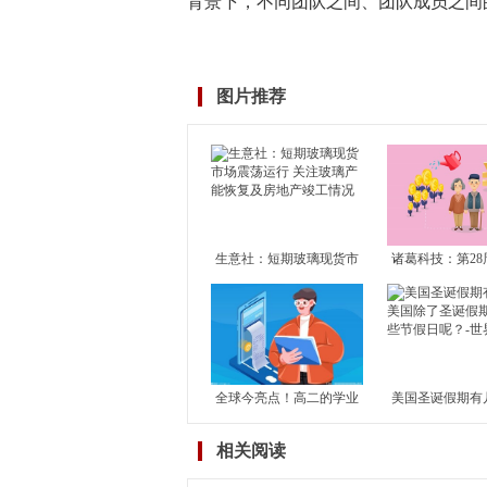
背景下，不同团队之间、团队成员之间
标签：
长城
基金
二级债
景泰
图片推荐
生意社：短期玻璃现货市
诸葛科技：第28
场震荡运行 关注玻璃产能
市成交止升转降
恢复及房地产竣工情况
成交独升 其余1
滑
全球今亮点！高二的学业
美国圣诞假期有
水平考试对高考有何影
国除了圣诞假期
相关阅读
响？学考对高考到底有没
节假日呢？-世
有影响？