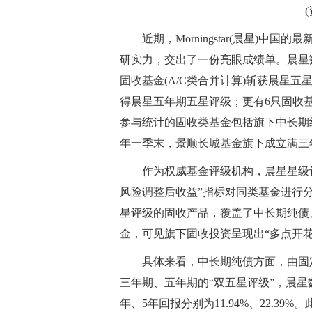
近期，Morningstar(晨星)
研实力，交出了一份亮眼成绩单。晨星
固收基金(A/C类合并计算)斩获晨星
得晨星五年期五星评级；更有6只固收基
参与统计的固收类基金包括旗下中长期纯
年一季末，景顺长城基金旗下成立满三年
作为权威基金评级机构，晨星星级
风险调整后收益”指标对同类基金进行
星评级的固收产品，覆盖了中长期纯债
金，可见旗下固收投资呈现出“多点开花
具体来看，中长期纯债方面，由固
三年期、五年期的“双五星评级”，晨星数
年、5年回报分别为11.94%、22.