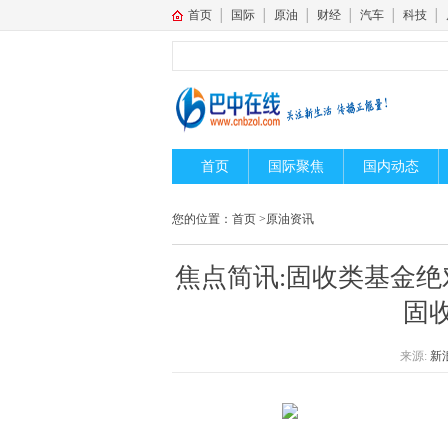
首页
│
国际
│
原油
│
财经
│
汽车
│
科技
│
首页
国际聚焦
国内动态
您的位置：
首页
>
原油资讯
焦点简讯:固收类基金绝
固
来源:
新