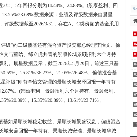
年、5年回报分别为14.44%、24.83%。(景泰盈利、四
江
%，13.55%/23.68%.数据来源：业绩及评级数据来自晨星，
居
29，评级数据截至2026/3/31，存在A、C类份额的基金采用
用1
星评级”的二级债基还有混合资产投资部总经理李怡文、徐
怡文与董晗、邹立虎共管的景顺长城景颐招利六个月持
飞
利。晨星数据显示，截至2026年5月29日，前述三只基
区
9%、25.81%/36.23%、21.05%/26.48%。偏债混合基
五星评级”则有李怡文管理的景顺长城安泽回报一年持有，
、42.87%。(景颐丰利、景颐招利六个月持有、景颐双利、
察
0.89%，15.35%/20.89%，13.61%/23.71%，
家
级债基如景顺长城稳定收益、景顺长城景盛双息，偏债混合
AA
长城安鼎回报一年持有、景顺长城安瑞、景顺长城华城
全