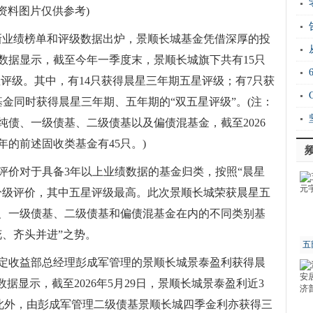
新
(资料图片仅供参考)
运“
中国的最新业绩榜单和评级数据出炉，景顺长城基金凭借深厚的投
20
数据显示，截至今年一季度末，景顺长城旗下共有15只
五星评级。其中，有14只获得晨星三年期五星评级；有7只获
金同时获得晨星三年期、五年期的“双五星评级”。(注：
Ho
债、一级债基、二级债基以及偏债混基金，截至2026
衡
的前述固收类基金有45只。)
评价对于具备3年以上业绩数据的基金归类，按照“晨星
分级评价，其中五星评级最高。此次景顺长城荣获晨星五
、一级债基、二级债基和偏债混基金在内的不同类别基
、齐头并进”之势。
五
定收益部总经理彭成军管理的景顺长城景泰盈利获得晨
据显示，截至2026年5月29日，景顺长城景泰盈利近3
39%。此外，由彭成军管理二级债基景顺长城四季金利亦获得三