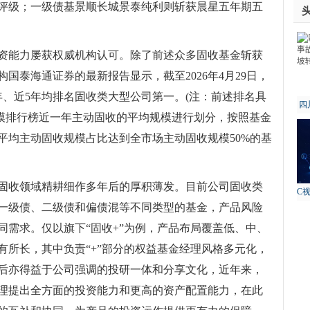
评级；一级债基景顺长城景泰纯利则斩获晨星五年期五
资能力屡获权威机构认可。除了前述众多固收基金斩获
国泰海通证券的最新报告显示，截至2026年4月29日，
年、近5年均排名固收类大型公司第一。(注：前述排名具
四
规模排行榜近一年主动固收的平均规模进行划分，按照基金
故
平均主动固收规模占比达到全市场主动固收规模50%的基
固收领域精耕细作多年后的厚积薄发。目前公司固收类
C
一级债、二级债和偏债混等不同类型的基金，产品风险
同需求。仅以旗下“固收+”为例，产品布局覆盖低、中、
有所长，其中负责“+”部分的权益基金经理风格多元化，
后亦得益于公司强调的投研一体和分享文化，近年来，
理提出全方面的投资能力和更高的资产配置能力，在此