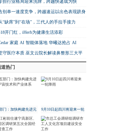
篇！
零担行业格局迎来洗牌，跨越快递成为快
增速之王”
​告别单一速度竞争，跨越速运以出色表现跻身
26中国快运10强
从“缺席”到“在场”，三代人的手拉手接力
618开门红，iHerb为健康生活添彩
Cedar 家庭 AI 智能体落地 华曦达抢占 AI
me 生态核心制高点
坚守医疗本质 巫文云院长解读鼻整形三大平
法则
频道热门
部门：加快构建先进元
9月10日起四川将迎来一轮
宇宙技术和产业体系
降雨