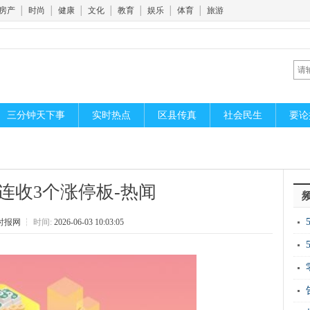
房产
│
时尚
│
健康
│
文化
│
教育
│
娱乐
│
体育
│
旅游
三分钟天下事
实时热点
区县传真
社会民生
要论
连收3个涨停板-热闻
时报网
┆
时间:
2026-06-03 10:03:05
开
新
运“