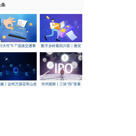
头条
川大竹“9·7”道路交通事
数字乡村看四川⑥｜雅安
：初步调查为货车下坡
天全：打造“智慧渔场” 建
转弯失控发生侧翻导致
设数字渔业基地
视频丨达州万源花萼山首
市州观察丨三块“田”里看
次拍到猕猴
秋收：乐山农业这样“冲关
过坎”
其余14城全部下滑
-世界报资讯