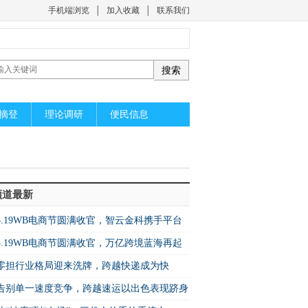
手机端浏览
│
加入收藏
│
联系我们
摘登
理论调研
便民信息
频道最新
5.19WB电商节圆满收官，智云金科携手平台
启万亿蓝海新机遇
5.19WB电商节圆满收官，万亿跨境蓝海再起
篇！
零担行业格局迎来洗牌，跨越快递成为快
增速之王”
​告别单一速度竞争，跨越速运以出色表现跻身