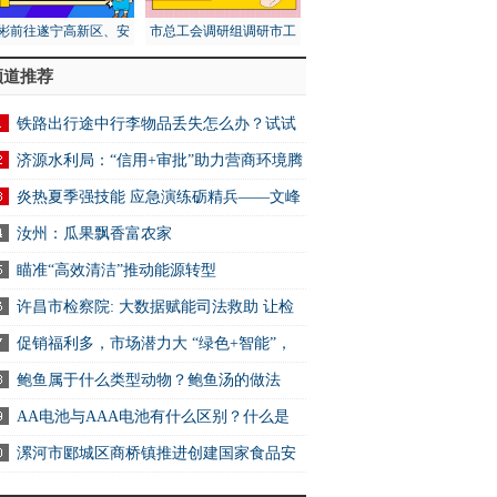
彬前往遂宁高新区、安
市总工会调研组调研市工
区调研第五次全国经济
人文化宫项目建设安全工
频道推荐
普查工作
作
铁路出行途中行李物品丢失怎么办？试试
2306App找回
济源水利局：“信用+审批”助力营商环境腾
炎热夏季强技能 应急演练砺精兵——文峰
万达商业服务中心开展消防应急演练活动
汝州：瓜果飘香富农家
瞄准“高效清洁”推动能源转型
许昌市检察院: 大数据赋能司法救助 让检
关爱可感可触可及
促销福利多，市场潜力大 “绿色+智能”，
电消费新选择
鲍鱼属于什么类型动物？鲍鱼汤的做法
AA电池与AAA电池有什么区别？什么是
电池？ 快资讯
漯河市郾城区商桥镇推进创建国家食品安
示范城市工作 全球快讯