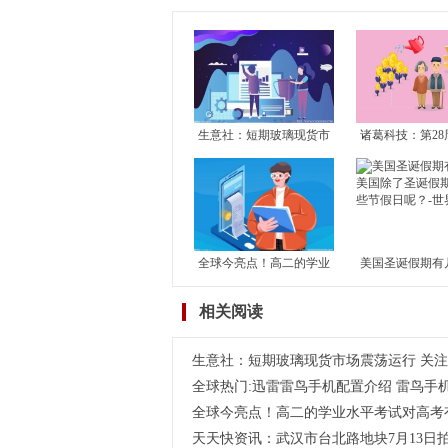
生意社：短期玻璃现货市
诸葛科技：第28
场震荡运行 关注玻璃产能
市成交止升转降
恢复及房地产竣工情况
成交独升 其余1
滑
全球今亮点！高二的学业
美国圣诞假期有
水平考试对高考有何影
国除了圣诞假期
相关阅读
响？学考对高考到底有没
节假日呢？-世
有影响？
生意社：短期玻璃现货市场震荡运行 关
全球热门:迅雷雷鸟手机配置介绍 雷鸟手
全球今亮点！高二的学业水平考试对高考
天天快资讯：武汉市台北路地块7月13日拍