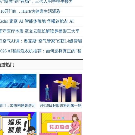
26中国快运10强
从“缺席”到“在场”，三代人的手拉手接力
618开门红，iHerb为健康生活添彩
Cedar 家庭 AI 智能体落地 华曦达抢占 AI
me 生态核心制高点
坚守医疗本质 巫文云院长解读鼻整形三大平
法则
好空气AI调：奥克斯“空气管家”i9获L4级智能
书 重构空调行业价值坐标系
2026 AI智能洗衣机推荐：如何选择真正的“智
”洗衣机？
频道热门
部门：加快构建先进元
9月10日起四川将迎来一轮
宇宙技术和产业体系
降雨