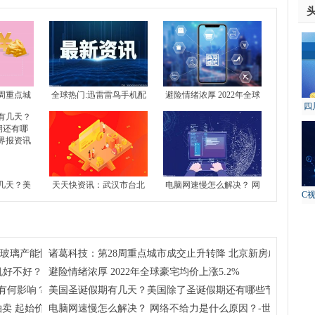
周重点城
全球热门:迅雷雷鸟手机配
避险情绪浓厚 2022年全球
四
 北京新房
置介绍 雷鸟手机好不好？
豪宅均价上涨5.2%
故
4城全部下
几天？美
天天快资讯：武汉市台北
电脑网速慢怎么解决？ 网
C
还有哪些
路地块7月13日拍卖 起始
络不给力是什么原因？-世
界报资讯
价约51亿元
界今日报
注玻璃产能恢复及房地产竣工情况
诸葛科技：第28周重点城市成交止升转降 北京新房成交独升 
机好不好？
避险情绪浓厚 2022年全球豪宅均价上涨5.2%
有何影响？学考对高考到底有没有影响？
美国圣诞假期有几天？美国除了圣诞假期还有哪些节假日呢？
卖 起始价约51亿元
电脑网速慢怎么解决？ 网络不给力是什么原因？-世界今日报