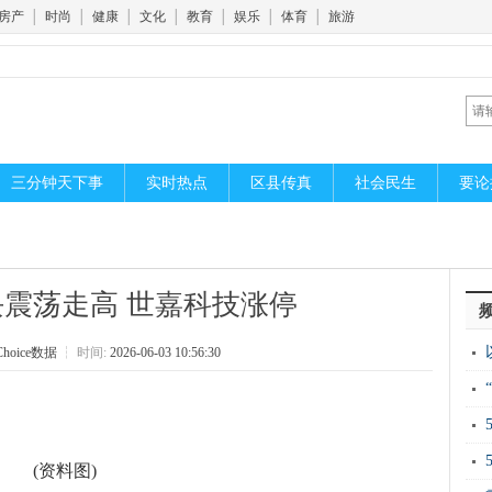
房产
│
时尚
│
健康
│
文化
│
教育
│
娱乐
│
体育
│
旅游
三分钟天下事
实时热点
区县传真
社会民生
要论
震荡走高 世嘉科技涨停
oice数据
┆
时间:
2026-06-03 10:56:30
胞
丘
开
(资料图)