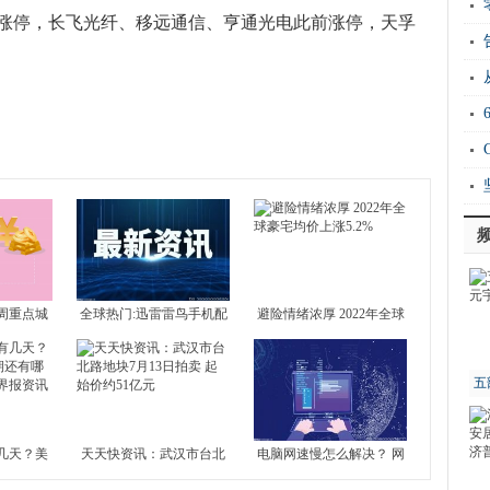
新
涨停，长飞光纤、移远通信、亨通光电此前涨停，天孚
运“
20
天孚通信
涨幅
移远通信
长飞光纤
Ho
衡
周重点城
全球热门:迅雷雷鸟手机配
避险情绪浓厚 2022年全球
 北京新房
置介绍 雷鸟手机好不好？
豪宅均价上涨5.2%
4城全部下
五
几天？美
天天快资讯：武汉市台北
电脑网速慢怎么解决？ 网
还有哪些
路地块7月13日拍卖 起始
络不给力是什么原因？-世