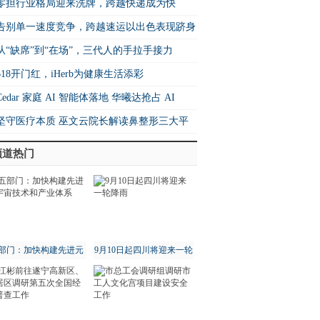
篇！
零担行业格局迎来洗牌，跨越快递成为快
增速之王”
​告别单一速度竞争，跨越速运以出色表现跻身
26中国快运10强
从“缺席”到“在场”，三代人的手拉手接力
618开门红，iHerb为健康生活添彩
Cedar 家庭 AI 智能体落地 华曦达抢占 AI
me 生态核心制高点
坚守医疗本质 巫文云院长解读鼻整形三大平
法则
频道热门
部门：加快构建先进元
9月10日起四川将迎来一轮
宇宙技术和产业体系
降雨