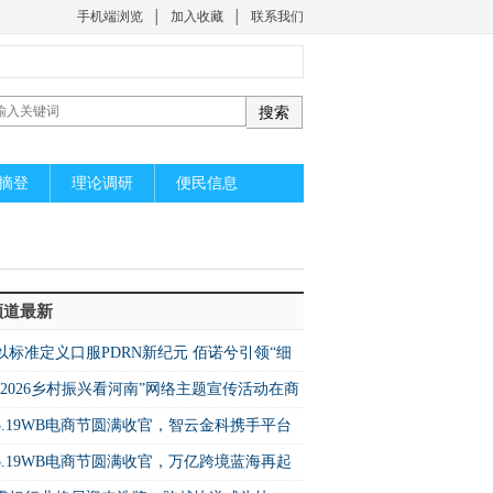
手机端浏览
│
加入收藏
│
联系我们
摘登
理论调研
便民信息
频道最新
以标准定义口服PDRN新纪元 佰诺兮引领“细
级”精准营养
“2026乡村振兴看河南”网络主题宣传活动在商
市民权县启动
5.19WB电商节圆满收官，智云金科携手平台
启万亿蓝海新机遇
5.19WB电商节圆满收官，万亿跨境蓝海再起