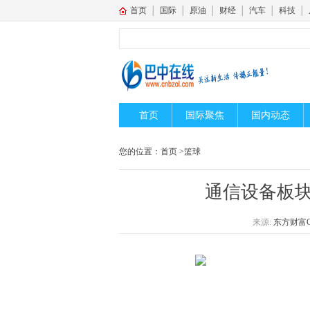
首页
│
国际
│
原油
│
财经
│
汽车
│
科技
│
首页
国际聚焦
国内动态
您的位置：
首页
>
篮球
通信设备板块
来源:
东方财富Ch