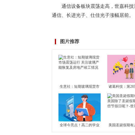
通信设备板块震荡走高，世嘉科技
通信、长进光子、仕佳光子涨幅居前。
标签：
涨停
震荡
通信设备
世嘉科技
板块
仕佳光子
图片推荐
生意社：短期玻璃现货市
诸葛科技：第28
场震荡运行 关注玻璃产能
市成交止升转降
恢复及房地产竣工情况
成交独升 其余1
滑
全球今亮点！高二的学业
美国圣诞假期有
水平考试对高考有何影
国除了圣诞假期