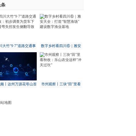
头条
川大竹“9·7”道路交通事
数字乡村看四川⑥｜雅安
：初步调查为货车下坡
天全：打造“智慧渔场” 建
转弯失控发生侧翻导致
设数字渔业基地
视频丨达州万源花萼山首
市州观察丨三块“田”里看
次拍到猕猴
秋收：乐山农业这样“冲关
过坎”
网站地图