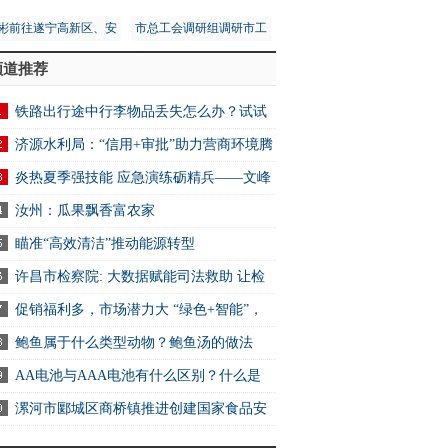
彬前往遂宁高新区、安
市总工会调研组调研市工
区调研第五次全国经济
人文化宫项目建设安全工
其余14城全部下滑
频道推荐
普查工作
作
铁路出行途中行李物品丢失怎么办？试试
-世界报资讯
2306App找回
济源水利局：“信用+审批”助力营商环境腾
炎热夏季强技能 应急演练砺精兵——文峰
万达商业服务中心开展消防应急演练活动
汝州：瓜果飘香富农家
瞄准“高效清洁”推动能源转型
许昌市检察院: 大数据赋能司法救助 让检
关爱可感可触可及
促销福利多，市场潜力大 “绿色+智能”，
电消费新选择
鲍鱼属于什么类型动物？鲍鱼汤的做法
AA电池与AAA电池有什么区别？什么是
电池？ 快资讯
漯河市郾城区商桥镇推进创建国家食品安
示范城市工作 全球快讯