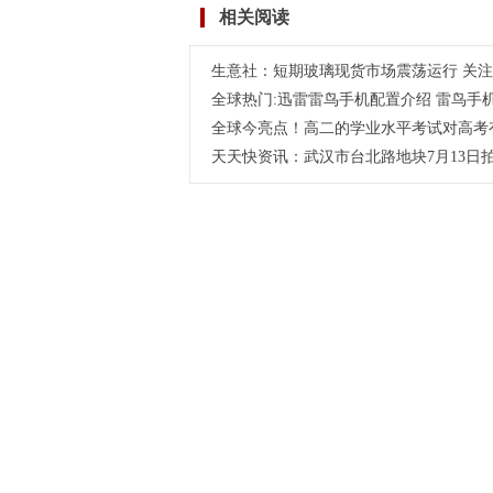
相关阅读
响？学考对高考到底有没
节假日呢？-世
有影响？
生意社：短期玻璃现货市场震荡运行 关
全球热门:迅雷雷鸟手机配置介绍 雷鸟手
全球今亮点！高二的学业水平考试对高考
天天快资讯：武汉市台北路地块7月13日拍