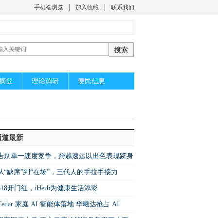
手机端浏览
│
加入收藏
│
联系我们
摘登
理论调研
便民信息
频道最新
​告别单一速度竞争，跨越速运以出色表现跻身
26中国快运10强
从“缺席”到“在场”，三代人的手拉手接力
618开门红，iHerb为健康生活添彩
Cedar 家庭 AI 智能体落地 华曦达抢占 AI