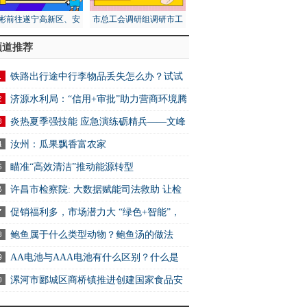
彬前往遂宁高新区、安
市总工会调研组调研市工
区调研第五次全国经济
人文化宫项目建设安全工
频道推荐
普查工作
作
铁路出行途中行李物品丢失怎么办？试试
2306App找回
济源水利局：“信用+审批”助力营商环境腾
炎热夏季强技能 应急演练砺精兵——文峰
万达商业服务中心开展消防应急演练活动
汝州：瓜果飘香富农家
瞄准“高效清洁”推动能源转型
许昌市检察院: 大数据赋能司法救助 让检
关爱可感可触可及
促销福利多，市场潜力大 “绿色+智能”，
电消费新选择
鲍鱼属于什么类型动物？鲍鱼汤的做法
AA电池与AAA电池有什么区别？什么是
电池？ 快资讯
漯河市郾城区商桥镇推进创建国家食品安
示范城市工作 全球快讯