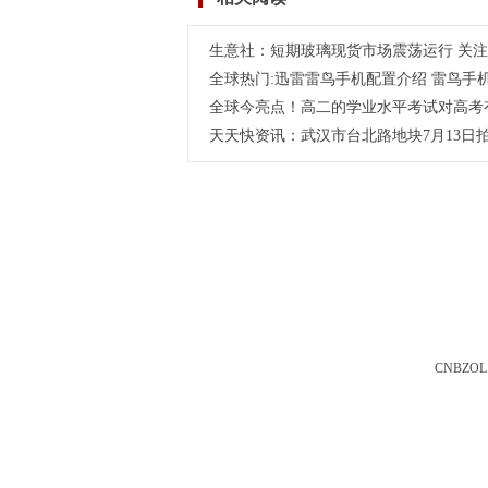
有影响？
生意社：短期玻璃现货市场震荡运行 关
全球热门:迅雷雷鸟手机配置介绍 雷鸟手
全球今亮点！高二的学业水平考试对高考
天天快资讯：武汉市台北路地块7月13日拍
CNBZOL