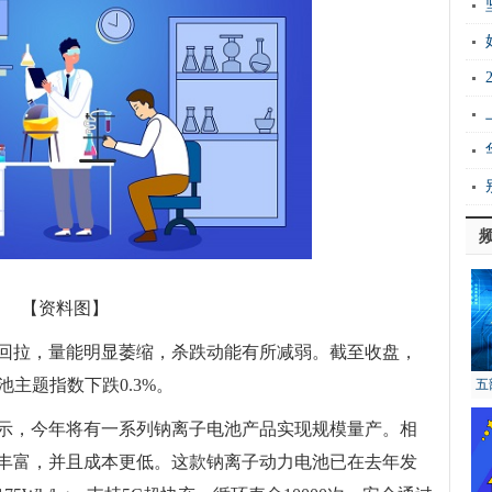
Ho
衡
证
能
实
上
密
【资料图】
荡回拉，量能明显萎缩，杀跌动能有所减弱。截至收盘，
池主题指数下跌0.3%。
五
示，今年将有一系列钠离子电池产品实现规模量产。相
丰富，并且成本更低。这款钠离子动力电池已在去年发