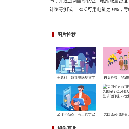
布，并通过新国标认证，电池能量密度175
针刺等测试，-30℃可用电量达93%，亏电
标签：
财经频道
财经资讯
图片推荐
生意社：短期玻璃现货市
诸葛科技：第28
场震荡运行 关注玻璃产能
市成交止升转降
恢复及房地产竣工情况
成交独升 其余1
滑
全球今亮点！高二的学业
美国圣诞假期有
水平考试对高考有何影
国除了圣诞假期
相关阅读
响？学考对高考到底有没
节假日呢？-世