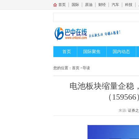
首页
│
国际
│
原油
│
财经
│
汽车
│
科技
│
首页
国际聚焦
国内动态
您的位置：
首页
>
导读
电池板块缩量企稳，
（1595
来源:
证券之