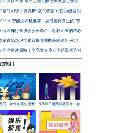
me 生态核心制高点
坚守医疗本质 巫文云院长解读鼻整形三大平
法则
好空气AI调：奥克斯“空气管家”i9获L4级智能
书 重构空调行业价值坐标系
2026 AI智能洗衣机推荐：如何选择真正的“智
”洗衣机？
上海装饰行业协会会长单位：标杆企业的核心
力与行业示范作用
华东首场热玛吉紧致提升地图高峰论坛 落地
海卓栎丽格
别等泄密才后悔！全品类介质安全销毁就选科
频道热门
部门：加快构建先进元
9月10日起四川将迎来一轮
宇宙技术和产业体系
降雨