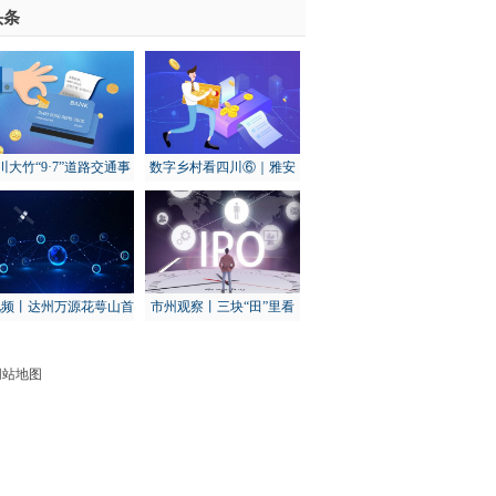
头条
其余14城全部下滑
-世界报资讯
川大竹“9·7”道路交通事
数字乡村看四川⑥｜雅安
：初步调查为货车下坡
天全：打造“智慧渔场” 建
转弯失控发生侧翻导致
设数字渔业基地
视频丨达州万源花萼山首
市州观察丨三块“田”里看
次拍到猕猴
秋收：乐山农业这样“冲关
过坎”
网站地图