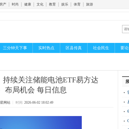
房产
│
时尚
│
健康
│
文化
│
教育
│
娱乐
│
体育
│
旅游
三分钟天下事
实时热点
区县传真
社会民生
要论
持续关注储能电池ETF易方达
66）布局机会 每日信息
20
星网站
┆
时间:
2026-06-02 18:02:49