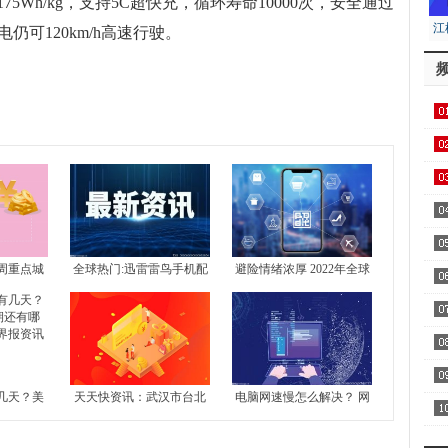
Wh/kg，支持5C超快充，循环寿命10000次，安全通过
江
仍可120km/h高速行驶。
居
用1
飞
区
周重点城
全球热门:迅雷雷鸟手机配
避险情绪浓厚 2022年全球
 北京新房
置介绍 雷鸟手机好不好？
豪宅均价上涨5.2%
察
4城全部下
家
几天？美
天天快资讯：武汉市台北
电脑网速慢怎么解决？ 网
AA
还有哪些
路地块7月13日拍卖 起始
络不给力是什么原因？-世
全
界报资讯
价约51亿元
界今日报