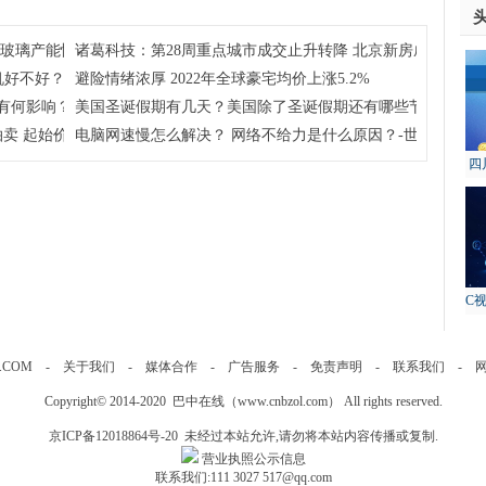
注玻璃产能恢复及房地产竣工情况
诸葛科技：第28周重点城市成交止升转降 北京新房成交独升 
机好不好？
避险情绪浓厚 2022年全球豪宅均价上涨5.2%
有何影响？学考对高考到底有没有影响？
美国圣诞假期有几天？美国除了圣诞假期还有哪些节假日呢？
卖 起始价约51亿元
电脑网速慢怎么解决？ 网络不给力是什么原因？-世界今日报
四
故
C
.COM
-
关于我们
-
媒体合作
-
广告服务
-
免责声明
-
联系我们
-
Copyright© 2014-2020 巴中在线（
www.cnbzol.com
） All rights reserved.
京ICP备12018864号-20
未经过本站允许,请勿将本站内容传播或复制.
营业执照公示信息
联系我们:111 3027 517@qq.com