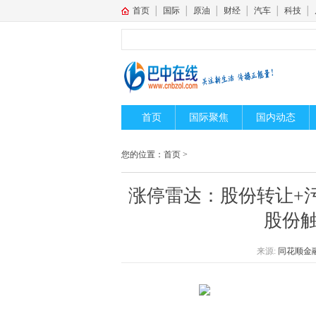
首页
│
国际
│
原油
│
财经
│
汽车
│
科技
│
首页
国际聚焦
国内动态
您的位置：
首页
>
涨停雷达：股份转让+污
股份触
来源:
同花顺金