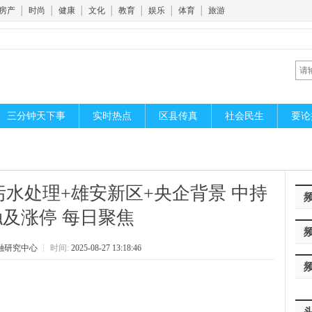
房产
│
时尚
│
健康
│
文化
│
教育
│
娱乐
│
体育
│
旅游
三分钟天下事
实时热点
区县传真
社会民生
要论
水处理+雄安新区+央企背景 中持
及涨停 每日聚焦
融研究中心
┆
时间:
2025-08-27 13:18:46