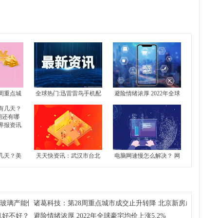
周重点城
全球热门:迅雷雷鸟手机配
避险情绪浓厚 2022年全球
 北京新房
置介绍 雷鸟手机好不好？
豪宅均价上涨5.2%
4城全部下
几天？美
天天快资讯：武汉市台北
电脑网速慢怎么解决？ 网
还有哪些
路地块7月13日拍卖 起始
络不给力是什么原因？-世
界报资讯
价约51亿元
界今日报
注玻璃产能恢复及房地产竣工情况
诸葛科技：第28周重点城市成交止升转降 北京新房成交独升 
机好不好？
避险情绪浓厚 2022年全球豪宅均价上涨5.2%