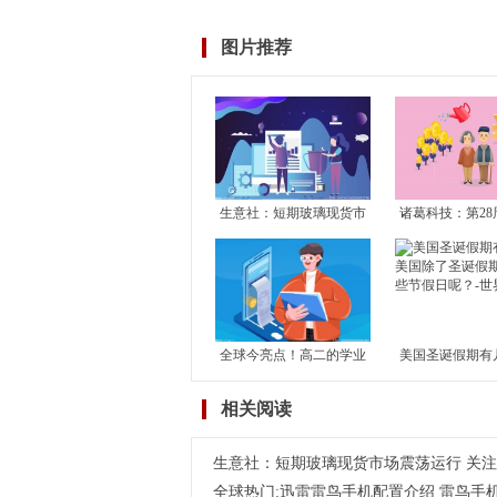
图片推荐
生意社：短期玻璃现货市
诸葛科技：第28
场震荡运行 关注玻璃产能
市成交止升转降
恢复及房地产竣工情况
成交独升 其余1
滑
全球今亮点！高二的学业
美国圣诞假期有
水平考试对高考有何影
国除了圣诞假期
相关阅读
响？学考对高考到底有没
节假日呢？-世
有影响？
生意社：短期玻璃现货市场震荡运行 关
全球热门:迅雷雷鸟手机配置介绍 雷鸟手