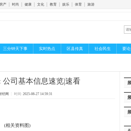
房产
│
时尚
│
健康
│
文化
│
教育
│
娱乐
│
体育
│
旅游
三分钟天下事
实时热点
区县传真
社会民生
要论
O: 公司基本信息速览|速看
财经网
┆
时间:
2025-08-27 14:59:31
(相关资料图)