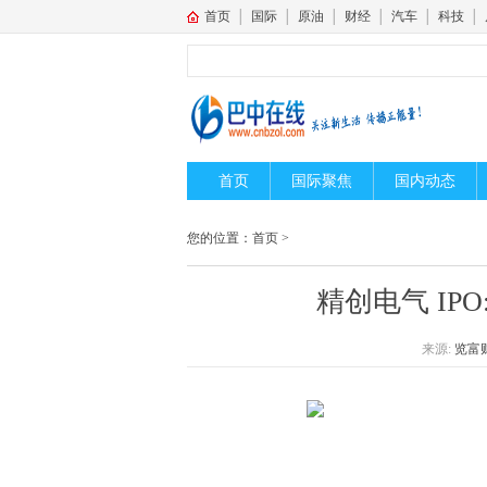
首页
│
国际
│
原油
│
财经
│
汽车
│
科技
│
首页
国际聚焦
国内动态
您的位置：
首页
>
精创电气 IP
来源:
览富