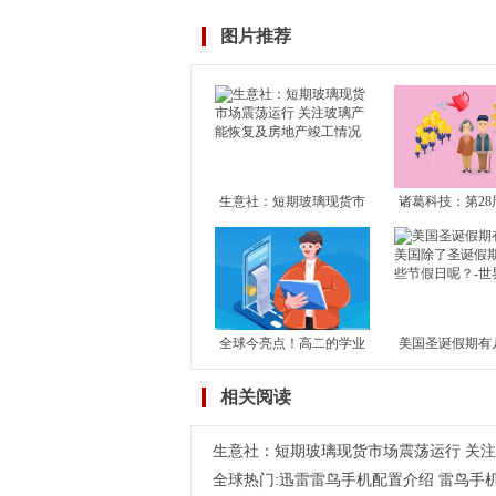
图片推荐
生意社：短期玻璃现货市
诸葛科技：第28
场震荡运行 关注玻璃产能
市成交止升转降
恢复及房地产竣工情况
成交独升 其余1
滑
全球今亮点！高二的学业
美国圣诞假期有
水平考试对高考有何影
国除了圣诞假期
相关阅读
响？学考对高考到底有没
节假日呢？-世
有影响？
生意社：短期玻璃现货市场震荡运行 关
全球热门:迅雷雷鸟手机配置介绍 雷鸟手