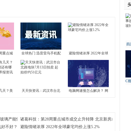
四
故
周重点城
全球热门:迅雷雷鸟手机配
避险情绪浓厚 2022年全球
 北京新房
置介绍 雷鸟手机好不好？
豪宅均价上涨5.2%
4城全部下
C
几天？美
天天快资讯：武汉市台北
电脑网速慢怎么解决？ 网
还有哪些
路地块7月13日拍卖 起始
络不给力是什么原因？-世
界报资讯
价约51亿元
界今日报
注玻璃产能恢复及房地产竣工情况
诸葛科技：第28周重点城市成交止升转降 北京新房成交独升 
机好不好？
避险情绪浓厚 2022年全球豪宅均价上涨5.2%