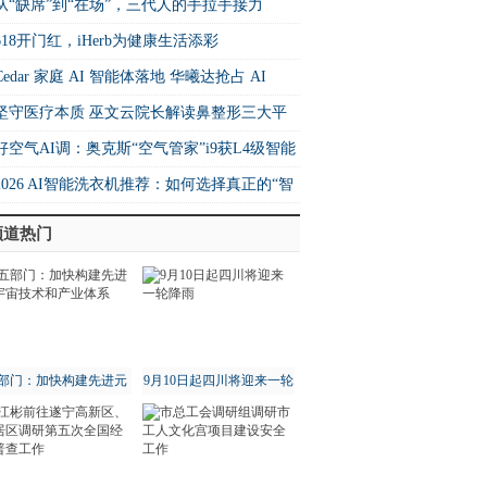
26中国快运10强
从“缺席”到“在场”，三代人的手拉手接力
618开门红，iHerb为健康生活添彩
Cedar 家庭 AI 智能体落地 华曦达抢占 AI
me 生态核心制高点
坚守医疗本质 巫文云院长解读鼻整形三大平
法则
好空气AI调：奥克斯“空气管家”i9获L4级智能
书 重构空调行业价值坐标系
2026 AI智能洗衣机推荐：如何选择真正的“智
”洗衣机？
频道热门
部门：加快构建先进元
9月10日起四川将迎来一轮
宇宙技术和产业体系
降雨