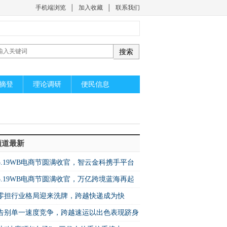
手机端浏览
│
加入收藏
│
联系我们
摘登
理论调研
便民信息
频道最新
5.19WB电商节圆满收官，智云金科携手平台
启万亿蓝海新机遇
5.19WB电商节圆满收官，万亿跨境蓝海再起
篇！
零担行业格局迎来洗牌，跨越快递成为快
增速之王”
​告别单一速度竞争，跨越速运以出色表现跻身