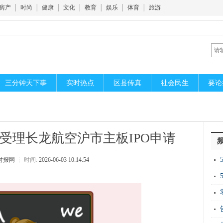
房产
│
时尚
│
健康
│
文化
│
教育
│
娱乐
│
体育
│
旅游
三分钟天下事
实时热点
区县传真
社会民生
要论
受理长龙航空沪市主板IPO申请
时报网
┆
时间:
2026-06-03 10:14:54
开
新
运“