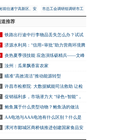
彬前往遂宁高新区、安
市总工会调研组调研市工
区调研第五次全国经济
人文化宫项目建设安全工
频道推荐
普查工作
作
铁路出行途中行李物品丢失怎么办？试试
2306App找回
济源水利局：“信用+审批”助力营商环境腾
炎热夏季强技能 应急演练砺精兵——文峰
万达商业服务中心开展消防应急演练活动
汝州：瓜果飘香富农家
瞄准“高效清洁”推动能源转型
许昌市检察院: 大数据赋能司法救助 让检
关爱可感可触可及
促销福利多，市场潜力大 “绿色+智能”，
电消费新选择
鲍鱼属于什么类型动物？鲍鱼汤的做法
AA电池与AAA电池有什么区别？什么是
电池？ 快资讯
漯河市郾城区商桥镇推进创建国家食品安
示范城市工作 全球快讯