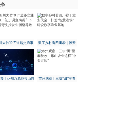
头条
川大竹“9·7”道路交通事
数字乡村看四川⑥｜雅安
：初步调查为货车下坡
天全：打造“智慧渔场” 建
转弯失控发生侧翻导致
设数字渔业基地
视频丨达州万源花萼山首
市州观察丨三块“田”里看
次拍到猕猴
秋收：乐山农业这样“冲关
过坎”
其余14城全部下滑