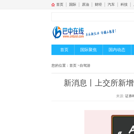
首页
│
国际
│
原油
│
财经
│
汽车
│
科技
│
首页
国际聚焦
国内动态
您的位置：
首页
>
自驾游
新消息丨上交所新增
来源:
证券